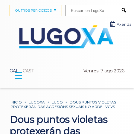
Buscar:
OUTROS PERIÓDICOS
Submi
Axenda
GAL
CAST
Venres, 7 ago 2026
☰
INICIO
>
LUGOXA
>
LUGO
>
DOUS PUNTOS VIOLETAS
PROTEXERÁN DAS AGRESIÓNS SEXUAIS NO ARDE LVCVS
Dous puntos violetas
protexerán das