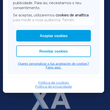
publicidade. Para iso, necesitamos o teu
consentimento.
SARRIAXA
Se aceptas, utilizaremos
cookies de analítica
para medir a nosa audiencia. Tamén
AMARIÑAXA
utilizaremos
cookies de marketing
para
mostrar publicidade de terceiros.
Aceptar cookies
RIBEIRASACRAXA
Así mesmo, podes personalizar a elección das
cookies que desexas permitir.
ACORUÑAXA
Rexeitar cookies
FERROLXA
Queres personalizar a túa aceptación de cookies?
Faino aquí.
OURENSEXA
Política de cookies
Política de privacidade