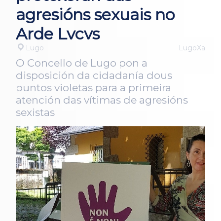
agresións sexuais no
Arde Lvcvs
Lugo
LugoXa
O Concello de Lugo pon a
disposición da cidadanía dous
puntos violetas para a primeira
atención das vítimas de agresións
sexistas