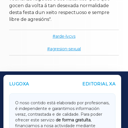
gocen da volta á tan desexada normalidade
desta festa dun xeito respectuoso e sempre
libre de agresións".
arde-lvcvs
agresion-sexual
LUGOXA
EDITORIAL XA
OUTROS PERIÓDICOS
GALICIAXA
O noso contido está elaborado por profesionais,
é independente e garantimos información
LUGOXA
veraz, contrastada e de calidade. Para poder
ofrecer este servizo
de forma gratuíta
,
financiamos a nosa actividade mediante
TERRACHAXA