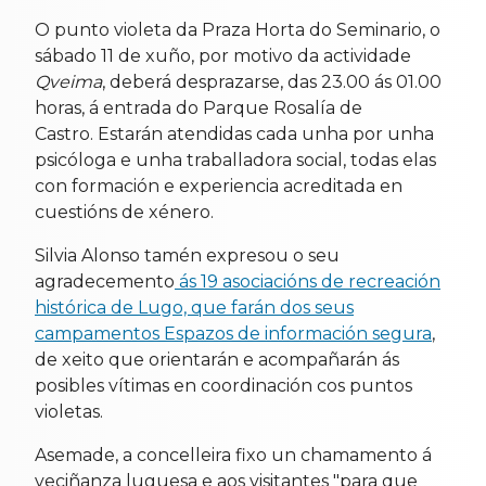
O punto violeta da Praza Horta do Seminario, o
sábado 11 de xuño, por motivo da actividade
Qveima
, deberá desprazarse, das 23.00 ás 01.00
horas, á entrada do Parque Rosalía de
Castro. Estarán atendidas cada unha por unha
psicóloga e unha traballadora social, todas elas
con formación e experiencia acreditada en
cuestións de xénero.
Silvia Alonso tamén expresou o seu
agradecemento
ás 19 asociacións de recreación
histórica de Lugo, que farán dos seus
campamentos Espazos de información segura
,
de xeito que orientarán e acompañarán ás
posibles vítimas en coordinación cos puntos
violetas.
Asemade, a concelleira fixo un chamamento á
veciñanza luguesa e aos visitantes "para que