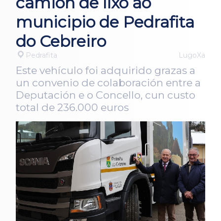
camión de lixo ao
municipio de Pedrafita
do Cebreiro
Pedrafita
LugoXa
Este vehículo foi adquirido grazas a
un convenio de colaboración entre a
Deputación e o Concello, cun custo
total de 236.000 euros