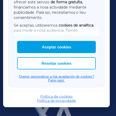
ofrecer este servizo
de forma gratuíta
,
financiamos a nosa actividade mediante
TERRACHAXA
publicidade. Para iso, necesitamos o teu
consentimento.
SARRIAXA
Se aceptas, utilizaremos
cookies de analítica
para medir a nosa audiencia. Tamén
AMARIÑAXA
utilizaremos
cookies de marketing
para
mostrar publicidade de terceiros.
Aceptar cookies
RIBEIRASACRAXA
Así mesmo, podes personalizar a elección das
cookies que desexas permitir.
ACORUÑAXA
Rexeitar cookies
FERROLXA
Queres personalizar a túa aceptación de cookies?
Faino aquí.
OURENSEXA
Política de cookies
Política de privacidade