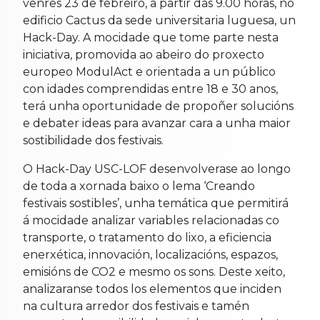
venres 23 de febreiro, a partir das 9.00 horas, no
edificio Cactus da sede universitaria luguesa, un
Hack-Day. A mocidade que tome parte nesta
iniciativa, promovida ao abeiro do proxecto
europeo ModulAct e orientada a un público
con idades comprendidas entre 18 e 30 anos,
terá unha oportunidade de propoñer solucións
e debater ideas para avanzar cara a unha maior
sostibilidade dos festivais.
O Hack-Day USC-LOF desenvolverase ao longo
de toda a xornada baixo o lema ‘Creando
festivais sostibles’, unha temática que permitirá
á mocidade analizar variables relacionadas co
transporte, o tratamento do lixo, a eficiencia
enerxética, innovación, localizacións, espazos,
emisións de CO2 e mesmo os sons. Deste xeito,
analizaranse todos los elementos que inciden
na cultura arredor dos festivais e tamén