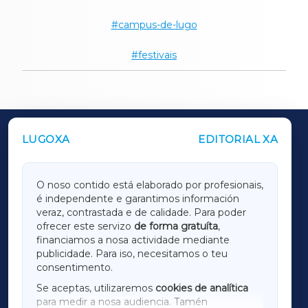
campus-de-lugo
festivais
LUGOXA
EDITORIAL XA
OUTROS PERIÓDICOS
GALICIAXA
O noso contido está elaborado por profesionais,
é independente e garantimos información
LUGOXA
veraz, contrastada e de calidade. Para poder
ofrecer este servizo
de forma gratuíta
,
financiamos a nosa actividade mediante
TERRACHAXA
publicidade. Para iso, necesitamos o teu
consentimento.
SARRIAXA
Se aceptas, utilizaremos
cookies de analítica
para medir a nosa audiencia. Tamén