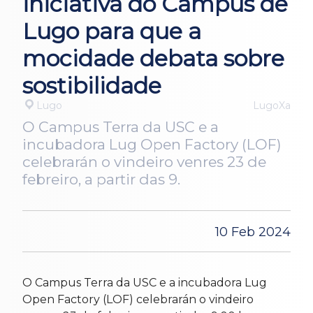
iniciativa do Campus de
Lugo para que a
mocidade debata sobre
sostibilidade
Lugo
LugoXa
O Campus Terra da USC e a
incubadora Lug Open Factory (LOF)
celebrarán o vindeiro venres 23 de
febreiro, a partir das 9.
10 Feb 2024
O Campus Terra da USC e a incubadora Lug
Open Factory (LOF) celebrarán o vindeiro