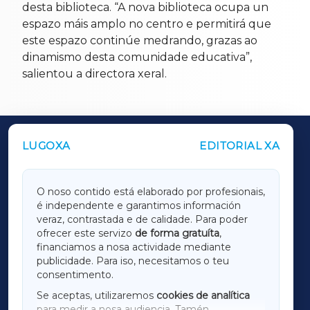
desta biblioteca. “A nova biblioteca ocupa un
espazo máis amplo no centro e permitirá que
este espazo continúe medrando, grazas ao
dinamismo desta comunidade educativa”,
salientou a directora xeral.
LUGOXA
EDITORIAL XA
OUTROS PERIÓDICOS
GALICIAXA
O noso contido está elaborado por profesionais,
é independente e garantimos información
LUGOXA
veraz, contrastada e de calidade. Para poder
ofrecer este servizo
de forma gratuíta
,
financiamos a nosa actividade mediante
TERRACHAXA
publicidade. Para iso, necesitamos o teu
consentimento.
SARRIAXA
Se aceptas, utilizaremos
cookies de analítica
para medir a nosa audiencia. Tamén