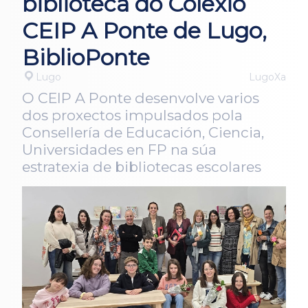
biblioteca do Colexio
CEIP A Ponte de Lugo,
BiblioPonte
Lugo
LugoXa
O CEIP A Ponte desenvolve varios
dos proxectos impulsados pola
Consellería de Educación, Ciencia,
Universidades en FP na súa
estratexia de bibliotecas escolares