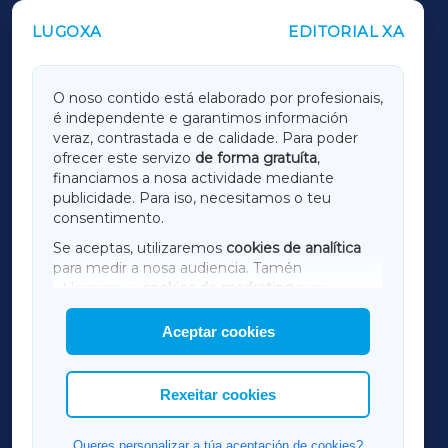
LUGOXA
EDITORIAL XA
OUTROS PERIÓDICOS
GALICIAXA
O noso contido está elaborado por profesionais,
é independente e garantimos información
LUGOXA
veraz, contrastada e de calidade. Para poder
ofrecer este servizo
de forma gratuíta
,
financiamos a nosa actividade mediante
TERRACHAXA
publicidade. Para iso, necesitamos o teu
consentimento.
SARRIAXA
Se aceptas, utilizaremos
cookies de analítica
para medir a nosa audiencia. Tamén
AMARIÑAXA
utilizaremos
cookies de marketing
para
mostrar publicidade de terceiros.
Aceptar cookies
RIBEIRASACRAXA
Así mesmo, podes personalizar a elección das
cookies que desexas permitir.
ACORUÑAXA
Rexeitar cookies
FERROLXA
Queres personalizar a túa aceptación de cookies?