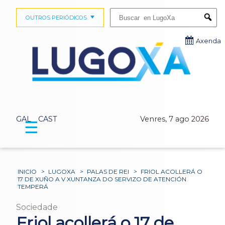
Buscar:
OUTROS PERIÓDICOS
Submi
Axenda
GAL
CAST
Venres, 7 ago 2026
☰
INICIO
>
LUGOXA
>
PALAS DE REI
>
FRIOL ACOLLERÁ O
17 DE XUÑO A V XUNTANZA DO SERVIZO DE ATENCIÓN
TEMPERÁ
Sociedade
Friol acollerá o 17 de