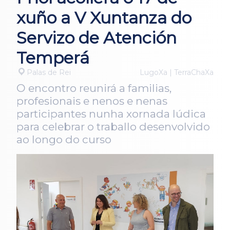
xuño a V Xuntanza do
Servizo de Atención
Temperá
Palas de Rei
LugoXa | TerraChaXa
O encontro reunirá a familias,
profesionais e nenos e nenas
participantes nunha xornada lúdica
para celebrar o traballo desenvolvido
ao longo do curso