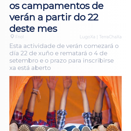
os campamentos de
verán a partir do 22
deste mes
Friol
LugoXa | TerraChaXa
Esta actividade de verán comezará o
día 22 de xuño e rematará o 4 de
setembro e o prazo para inscribirse
xa está aberto