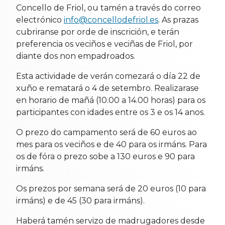
Concello de Friol, ou tamén a través do correo
electrónico
info@concellodefriol.es
. As prazas
cubriranse por orde de inscrición, e terán
preferencia os veciños e veciñas de Friol, por
diante dos non empadroados.
Esta actividade de verán comezará o día 22 de
xuño e rematará o 4 de setembro. Realizarase
en horario de mañá (10.00 a 14.00 horas)
para os
participantes con idades entre os 3 e os 14 anos.
O prezo do campamento será de 60 euros ao
mes para os veciños e de 40 para os irmáns. Para
os de fóra o prezo sobe a 130 euros e 90 para
irmáns.
Os prezos por semana será de 20 euros (10 para
irmáns) e de 45 (30 para irmáns).
Haberá tamén servizo de madrugadores desde