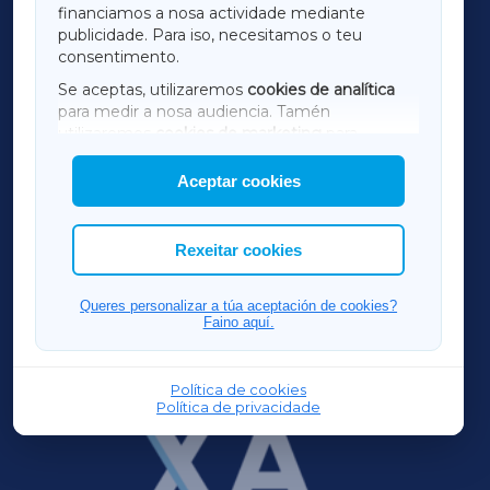
financiamos a nosa actividade mediante
TERRACHAXA
publicidade. Para iso, necesitamos o teu
consentimento.
SARRIAXA
Se aceptas, utilizaremos
cookies de analítica
para medir a nosa audiencia. Tamén
AMARIÑAXA
utilizaremos
cookies de marketing
para
mostrar publicidade de terceiros.
Aceptar cookies
RIBEIRASACRAXA
Así mesmo, podes personalizar a elección das
cookies que desexas permitir.
ACORUÑAXA
Rexeitar cookies
FERROLXA
Queres personalizar a túa aceptación de cookies?
Faino aquí.
OURENSEXA
Política de cookies
Política de privacidade