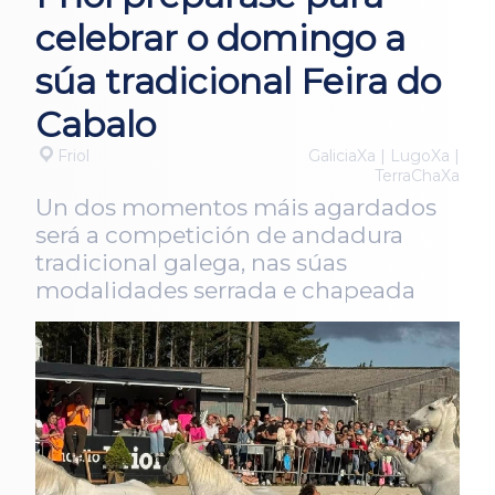
celebrar o domingo a
súa tradicional Feira do
Cabalo
Friol
GaliciaXa | LugoXa |
TerraChaXa
Un dos momentos máis agardados
será a competición de andadura
tradicional galega, nas súas
modalidades serrada e chapeada