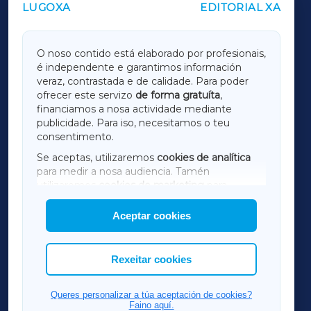
LUGOXA
EDITORIAL XA
OUTROS PERIÓDICOS
GALICIAXA
O noso contido está elaborado por profesionais,
é independente e garantimos información
LUGOXA
veraz, contrastada e de calidade. Para poder
ofrecer este servizo
de forma gratuíta
,
financiamos a nosa actividade mediante
TERRACHAXA
publicidade. Para iso, necesitamos o teu
consentimento.
SARRIAXA
Se aceptas, utilizaremos
cookies de analítica
para medir a nosa audiencia. Tamén
AMARIÑAXA
utilizaremos
cookies de marketing
para
mostrar publicidade de terceiros.
Aceptar cookies
RIBEIRASACRAXA
Así mesmo, podes personalizar a elección das
cookies que desexas permitir.
ACORUÑAXA
Rexeitar cookies
FERROLXA
Queres personalizar a túa aceptación de cookies?
Faino aquí.