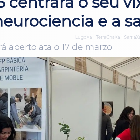
5 centrará o seu v
neurociencia e a 
LugoXa | TerraChaXa | SarriaX
ará aberto ata o 17 de marzo