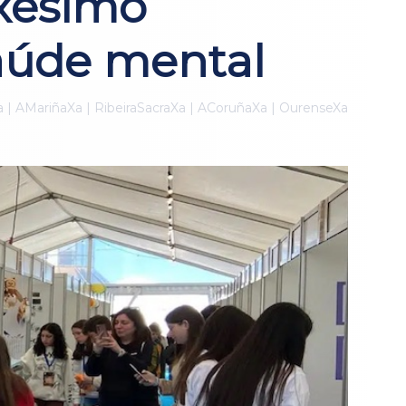
ixésimo
saúde mental
a | AMariñaXa | RibeiraSacraXa | ACoruñaXa | OurenseXa