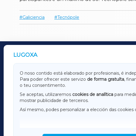
Galiciencia
Tecnópole
LUGOXA
OUTROS PERIÓDICOS
GALICIAXA
LUGOX
O noso contido está elaborado por profesionais, é inde
Para poder ofrecer este servizo
de forma gratuíta
, fin
AMARIÑAXA
RIBEIR
o teu consentimento.
OURENSEXA
Se aceptas, utilizaremos
cookies de analítica
para medir
mostrar publicidade de terceiros.
Así mesmo, podes personalizar a elección das cookies 
F
I
H