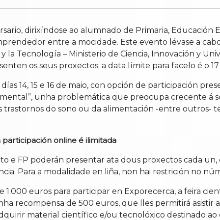
ersario, dirixíndose ao alumnado de Primaria, Educación E
mprendedor entre a mocidade. Este evento lévase a cabo
y la Tecnología – Ministerio de Ciencia, Innovación y Uni
senten os seus proxectos; a data límite para facelo é o 
días 14, 15 e 16 de maio, con opción de participación pre
 mental”, unha problemática que preocupa crecente á s
s trastornos do sono ou da alimentación -entre outros- t
 participación online é ilimitada
to e FP poderán presentar ata dous proxectos cada un, d
ciencia. Para a modalidade en liña, non hai restrición no
1.000 euros para participar en Exporecerca, a feira cientí
a recompensa de 500 euros, que lles permitirá asistir a 
dquirir material científico e/ou tecnolóxico destinado ao