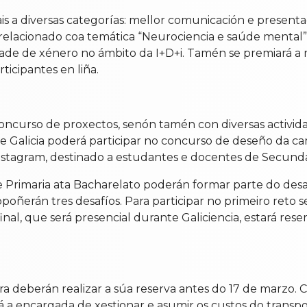
 a diversas categorías: mellor comunicación e presentac
o relacionado coa temática “Neurociencia e saúde mental
dade de xénero no ámbito da I+D+i. Tamén se premiará a 
ticipantes en liña.
concurso de proxectos, senón tamén con diversas activida
de Galicia poderá participar no concurso de deseño da cam
Instagram, destinado a estudantes e docentes de Secunda
 Primaria ata Bacharelato poderán formar parte do desafí
oñerán tres desafíos. Para participar no primeiro reto se
 final, que será presencial durante Galiciencia, estará r
eira deberán realizar a súa reserva antes do 17 de marzo.
 a encargada de xestionar e asumir os custos do transpo