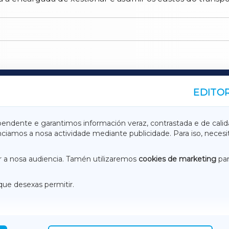
EDITOR
A
TERRACHAXA
pendente e garantimos información veraz, contrastada e de calid
anciamos a nosa actividade mediante publicidade. Para iso, neces
ASACRAXA
ACORUÑAXA
 a nosa audiencia. Tamén utilizaremos
cookies de marketing
par
que desexas permitir.
ACEBOOK
CONTACTO
NSTAGRAM
EMEROTECA