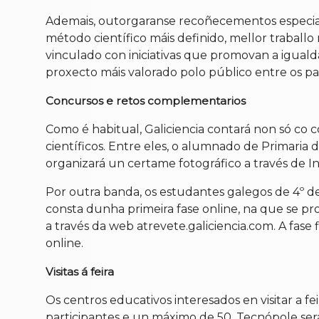
Ademais, outorgaranse recoñecementos especiais
método científico máis definido, mellor traball
vinculado con iniciativas que promovan a igual
proxecto máis valorado polo público entre os par
Concursos e retos complementarios
Como é habitual, Galiciencia contará non só co 
científicos. Entre eles, o alumnado de Primaria 
organizará un certame fotográfico a través de 
Por outra banda, os estudantes galegos de 4º de
consta dunha primeira fase online, na que se prop
a través da web atrevete.galiciencia.com. A fase
online.
Visitas á feira
Os centros educativos interesados en visitar a f
participantes e un máximo de 50. Tecnópole será