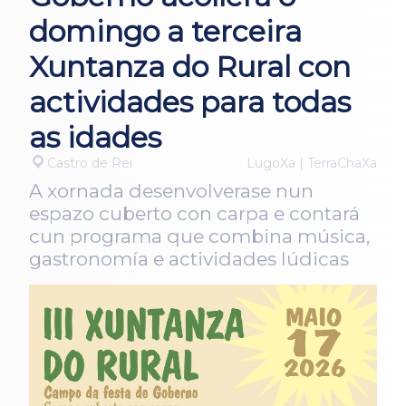
domingo a terceira
Xuntanza do Rural con
actividades para todas
as idades
Castro de Rei
LugoXa | TerraChaXa
A xornada desenvolverase nun
espazo cuberto con carpa e contará
cun programa que combina música,
gastronomía e actividades lúdicas