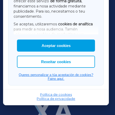
ofrecer este servizo
de forma gratuíta
,
financiamos a nosa actividade mediante
TERRACHAXA
publicidade. Para iso, necesitamos o teu
consentimento.
SARRIAXA
Se aceptas, utilizaremos
cookies de analítica
para medir a nosa audiencia. Tamén
AMARIÑAXA
utilizaremos
cookies de marketing
para
mostrar publicidade de terceiros.
Aceptar cookies
RIBEIRASACRAXA
Así mesmo, podes personalizar a elección das
cookies que desexas permitir.
ACORUÑAXA
Rexeitar cookies
FERROLXA
Queres personalizar a túa aceptación de cookies?
Faino aquí.
OURENSEXA
Política de cookies
Política de privacidade