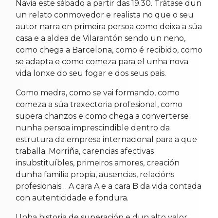
Navia este sábado a partir das 19.30. Trátase dun
un relato conmovedor e realista no que o seu
autor narra en primeira persoa como deixa a súa
casa e a aldea de Vilarantón sendo un neno,
como chega a Barcelona, como é recibido, como
se adapta e como comeza para el unha nova
vida lonxe do seu fogar e dos seus pais.
Como medra, como se vai formando, como
comeza a súa traxectoria profesional, como
supera chanzos e como chega a converterse
nunha persoa imprescindible dentro da
estrutura da empresa internacional para a que
traballa. Morriña, carencias afectivas
insubstituíbles, primeiros amores, creación
dunha familia propia, ausencias, relacións
profesionais… A cara A e a cara B da vida contada
con autenticidade e fondura.
Unha historia de superación e dun alto valor