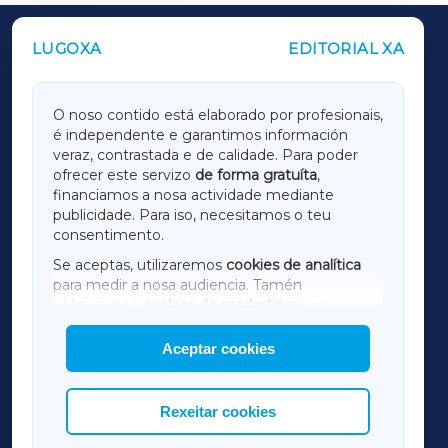
LUGOXA
EDITORIAL XA
OUTROS PERIÓDICOS
GALICIAXA
O noso contido está elaborado por profesionais,
é independente e garantimos información
LUGOXA
veraz, contrastada e de calidade. Para poder
ofrecer este servizo
de forma gratuíta
,
financiamos a nosa actividade mediante
TERRACHAXA
publicidade. Para iso, necesitamos o teu
consentimento.
SARRIAXA
Se aceptas, utilizaremos
cookies de analítica
para medir a nosa audiencia. Tamén
AMARIÑAXA
utilizaremos
cookies de marketing
para
mostrar publicidade de terceiros.
Aceptar cookies
RIBEIRASACRAXA
Así mesmo, podes personalizar a elección das
cookies que desexas permitir.
ACORUÑAXA
Rexeitar cookies