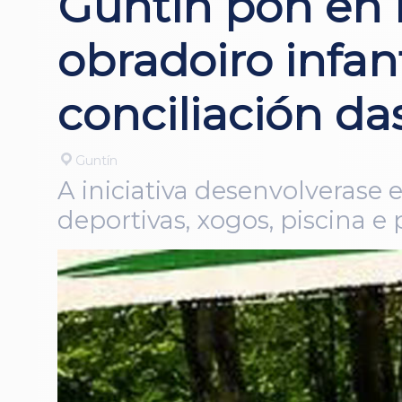
Guntín pon en
obradoiro infan
conciliación das
Guntín
A iniciativa desenvolverase 
deportivas, xogos, piscina e