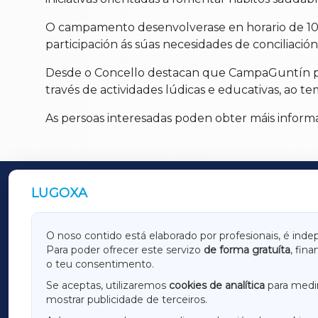
O campamento desenvolverase en horario de 10:00
participación ás súas necesidades de conciliació
Desde o Concello destacan que CampaGuntín pre
través de actividades lúdicas e educativas, ao te
As persoas interesadas poden obter máis informac
LUGOXA
OUTROS PERIÓDICOS
GALICIAXA
LUGOX
O noso contido está elaborado por profesionais, é inde
Para poder ofrecer este servizo
de forma gratuíta
, fin
AMARIÑAXA
RIBEIR
o teu consentimento.
OURENSEXA
Se aceptas, utilizaremos
cookies de analítica
para medir
mostrar publicidade de terceiros.