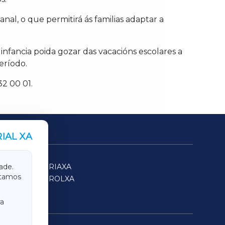
al, o que permitirá ás familias adaptar a
fancia poida gozar das vacacións escolares a
eríodo.
32 00 01.
IAL XA
SARRIAXA
ade.
itamos
FERROLXA
a