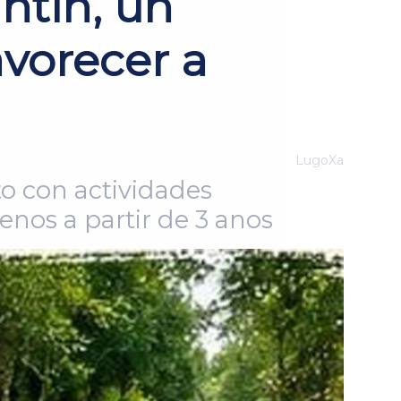
tín, un
avorecer a
LugoXa
to con actividades
enos a partir de 3 anos