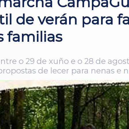
 marcha CampaGun
til de verán para f
 familias
entre o 29 de xuño e o 28 de agos
 propostas de lecer para nenas e n