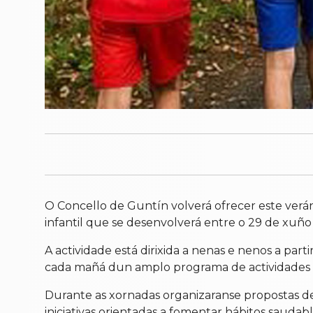
O Concello de Guntín volverá ofrecer este verá
infantil que se desenvolverá entre o 29 de xuño
A actividade está dirixida a nenas e nenos a part
cada mañá dun amplo programa de actividades a
Durante as xornadas organizaranse propostas depor
iniciativas orientadas a fomentar hábitos saudabl