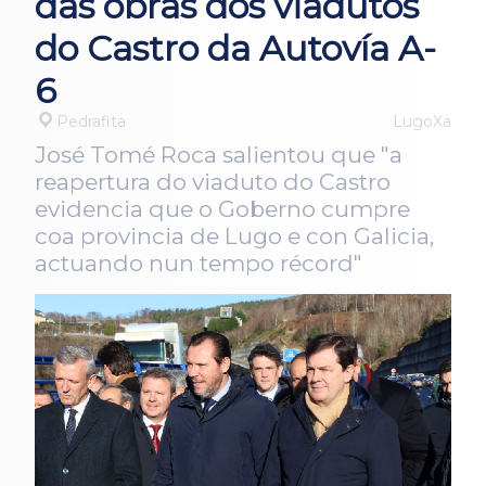
das obras dos viadutos
do Castro da Autovía A-
6
Pedrafita
LugoXa
José Tomé Roca salientou que "a
reapertura do viaduto do Castro
evidencia que o Goberno cumpre
coa provincia de Lugo e con Galicia,
actuando nun tempo récord"