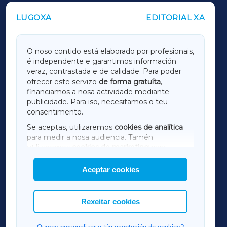
LUGOXA
EDITORIAL XA
OUTROS PERIÓDICOS
GALICIAXA
O noso contido está elaborado por profesionais,
é independente e garantimos información
LUGOXA
veraz, contrastada e de calidade. Para poder
ofrecer este servizo
de forma gratuíta
,
financiamos a nosa actividade mediante
TERRACHAXA
publicidade. Para iso, necesitamos o teu
consentimento.
SARRIAXA
Se aceptas, utilizaremos
cookies de analítica
para medir a nosa audiencia. Tamén
AMARIÑAXA
utilizaremos
cookies de marketing
para
mostrar publicidade de terceiros.
Aceptar cookies
RIBEIRASACRAXA
Así mesmo, podes personalizar a elección das
cookies que desexas permitir.
ACORUÑAXA
Rexeitar cookies
FERROLXA