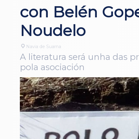
con Belén Gope
Noudelo
Navia de Suarna
A literatura será unha das 
pola asociación