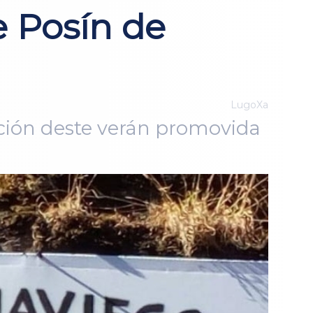
 Posín de
LugoXa
ación deste verán promovida