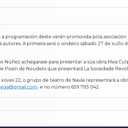
te a programación deste verán promovida pola asociació
eus autores. A primeira será o vindeiro sábado 27 de xul
 Núñez achegarase para presentar a súa obra Mea Culpa e
de Posín de Noudelo que presentará La Sociedade Revolu
O xoves 22, o grupo de teatro de Navia representará a o
iega@gmail.com-
e no número 659 793 042.