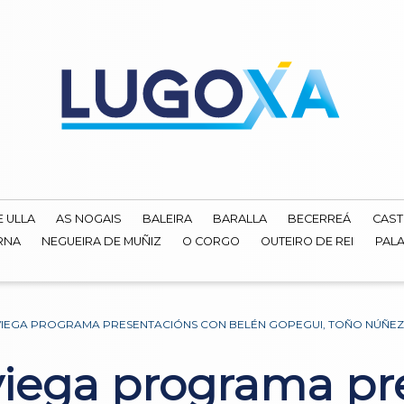
E ULLA
AS NOGAIS
BALEIRA
BARALLA
BECERREÁ
CAST
RNA
NEGUEIRA DE MUÑIZ
O CORGO
OUTEIRO DE REI
PALA
IEGA PROGRAMA PRESENTACIÓNS CON BELÉN GOPEGUI, TOÑO NÚÑEZ
iega programa pr