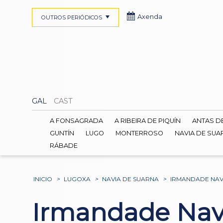
Axenda
OUTROS PERIÓDICOS
GAL
CAST
A FONSAGRADA
A RIBEIRA DE PIQUÍN
ANTAS D
GUNTÍN
LUGO
MONTERROSO
NAVIA DE SUA
RÁBADE
INICIO
>
LUGOXA
>
NAVIA DE SUARNA
>
IRMANDADE NAV
Irmandade Nav