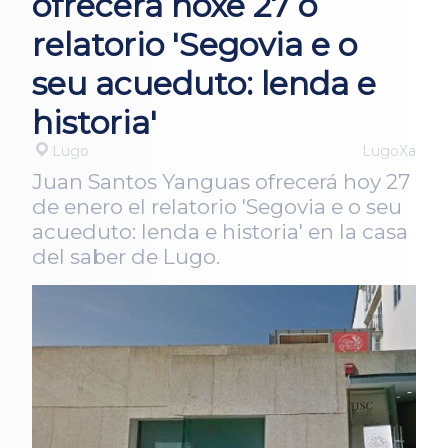
ofrecerá hoxe 27 o
relatorio 'Segovia e o
seu acueduto: lenda e
historia'
Lugo
LugoXa
Juan Santos Yanguas ofrecerá hoy 27
de enero el relatorio 'Segovia e o seu
acueduto: lenda e historia' en la casa
del saber de Lugo.