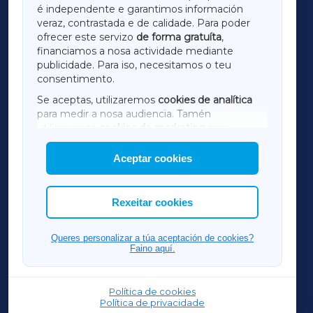
é independente e garantimos información
LUGOXA
veraz, contrastada e de calidade. Para poder
ofrecer este servizo
de forma gratuíta
,
financiamos a nosa actividade mediante
TERRACHAXA
publicidade. Para iso, necesitamos o teu
consentimento.
SARRIAXA
Se aceptas, utilizaremos
cookies de analítica
para medir a nosa audiencia. Tamén
AMARIÑAXA
utilizaremos
cookies de marketing
para
mostrar publicidade de terceiros.
Aceptar cookies
RIBEIRASACRAXA
Así mesmo, podes personalizar a elección das
cookies que desexas permitir.
ACORUÑAXA
Rexeitar cookies
FERROLXA
Queres personalizar a túa aceptación de cookies?
Faino aquí.
OURENSEXA
Política de cookies
Política de privacidade