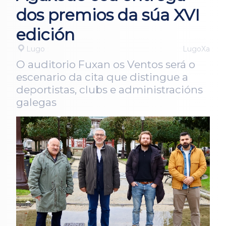
dos premios da súa XVI
edición
Lugo
LugoXa
O auditorio Fuxan os Ventos será o
escenario da cita que distingue a
deportistas, clubs e administracións
galegas