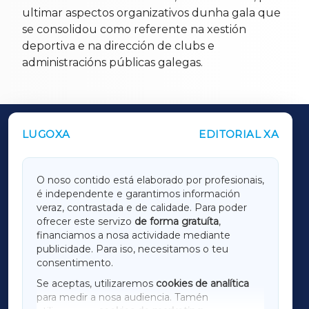
ultimar aspectos organizativos dunha gala que
se consolidou como referente na xestión
deportiva e na dirección de clubs e
administracións públicas galegas.
LUGOXA
EDITORIAL XA
OUTROS PERIÓDICOS
GALICIAXA
O noso contido está elaborado por profesionais,
é independente e garantimos información
LUGOXA
veraz, contrastada e de calidade. Para poder
ofrecer este servizo
de forma gratuíta
,
financiamos a nosa actividade mediante
TERRACHAXA
publicidade. Para iso, necesitamos o teu
consentimento.
SARRIAXA
Se aceptas, utilizaremos
cookies de analítica
para medir a nosa audiencia. Tamén