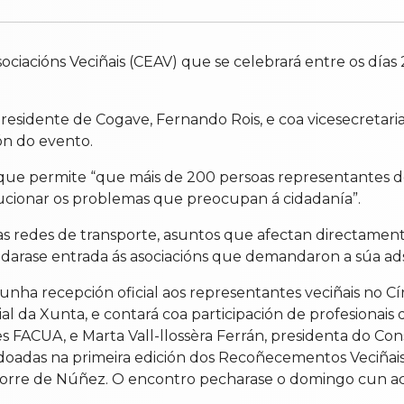
ociacións Veciñais (CEAV) que se celebrará entre os día
o presidente de Cogave, Fernando Rois, e coa vicesecretar
ón do evento.
o que permite “que máis de 200 persoas representantes
ucionar os problemas que preocupan á cidadanía”.
 as redes de transporte, asuntos que afectan directament
 darase entrada ás asociacións que demandaron a súa ads
unha recepción oficial aos representantes veciñais no Cí
l da Xunta, e contará coa participación de profesionais 
s FACUA, e Marta Vall-llossèra Ferrán, presidenta do Con
rdoadas na primeira edición dos Recoñecementos Veciñais
Torre de Núñez. O encontro pecharase o domingo cun ac