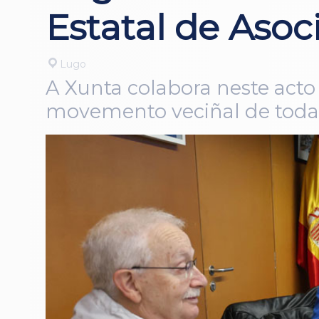
Estatal de Asoc
Lugo
A Xunta colabora neste acto
movemento veciñal de toda