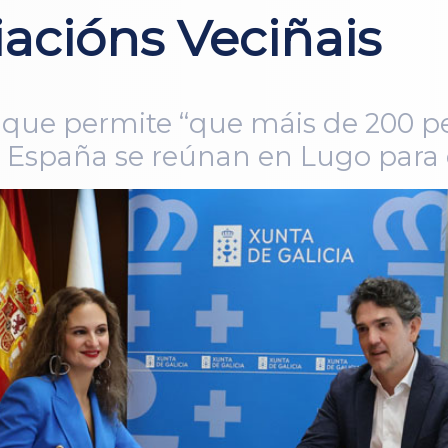
iacións Veciñais
 que permite “que máis de 200 p
 España se reúnan en Lugo para 