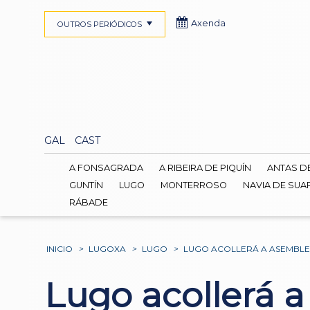
Axenda
OUTROS PERIÓDICOS
GAL
CAST
A FONSAGRADA
A RIBEIRA DE PIQUÍN
ANTAS D
GUNTÍN
LUGO
MONTERROSO
NAVIA DE SUA
RÁBADE
INICIO
>
LUGOXA
>
LUGO
>
LUGO ACOLLERÁ A ASEMBLEA
Lugo acollerá 