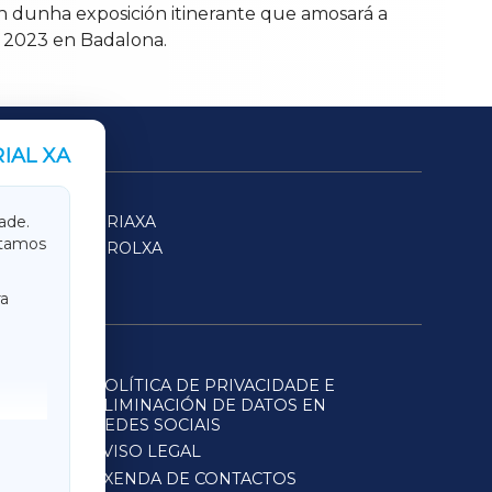
ón dunha exposición itinerante que amosará a
o 2023 en Badalona.
IAL XA
SARRIAXA
ade.
itamos
FERROLXA
a
POLÍTICA DE PRIVACIDADE E
ELIMINACIÓN DE DATOS EN
REDES SOCIAIS
AVISO LEGAL
AXENDA DE CONTACTOS