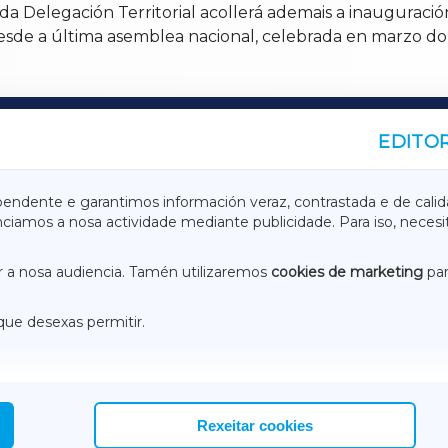
 da Delegación Territorial acollerá ademais a inauguraci
desde a última asemblea nacional, celebrada en marzo d
EDITOR
A
TERRACHAXA
pendente e garantimos información veraz, contrastada e de calid
anciamos a nosa actividade mediante publicidade. Para iso, neces
ASACRAXA
ACORUÑAXA
 a nosa audiencia. Tamén utilizaremos
cookies de marketing
par
que desexas permitir.
ACEBOOK
CONTACTO
NSTAGRAM
EMEROTECA
Rexeitar cookies