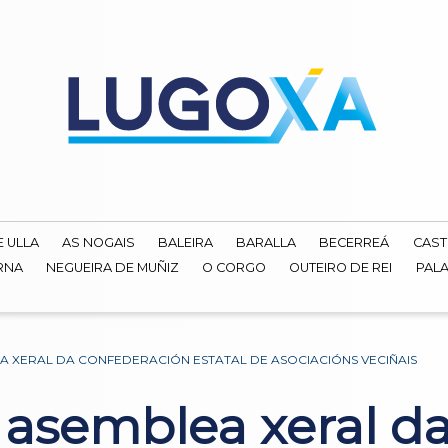
E ULLA
AS NOGAIS
BALEIRA
BARALLA
BECERREÁ
CAST
RNA
NEGUEIRA DE MUÑIZ
O CORGO
OUTEIRO DE REI
PALA
 XERAL DA CONFEDERACIÓN ESTATAL DE ASOCIACIÓNS VECIÑAIS
a asemblea xeral d