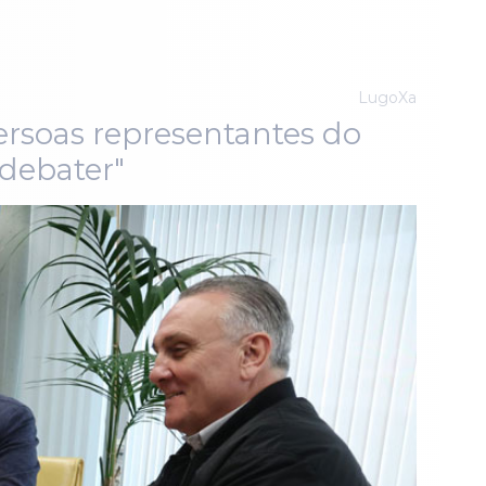
LugoXa
ersoas representantes do
debater"