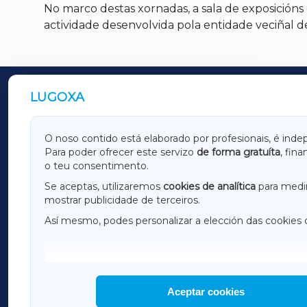
No marco destas xornadas, a sala de exposicións
actividade desenvolvida pola entidade veciñal 
LUGOXA
OUTROS PERIÓDICOS
GALICIAXA
LUGOX
O noso contido está elaborado por profesionais, é inde
Para poder ofrecer este servizo
de forma gratuíta
, fin
AMARIÑAXA
RIBEIR
o teu consentimento.
OURENSEXA
Se aceptas, utilizaremos
cookies de analítica
para medir
mostrar publicidade de terceiros.
Así mesmo, podes personalizar a elección das cookies 
F
I
H
Aceptar cookies