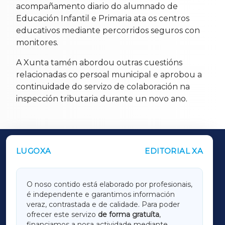
acompañamento diario do alumnado de
Educación Infantil e Primaria ata os centros
educativos mediante percorridos seguros con
monitores.
A Xunta tamén abordou outras cuestións
relacionadas co persoal municipal e aprobou a
continuidade do servizo de colaboración na
inspección tributaria durante un novo ano.
LUGOXA
EDITORIAL XA
OUTROS PERIÓDICOS
GALICIAXA
O noso contido está elaborado por profesionais,
é independente e garantimos información
LUGOXA
veraz, contrastada e de calidade. Para poder
ofrecer este servizo
de forma gratuíta
,
financiamos a nosa actividade mediante