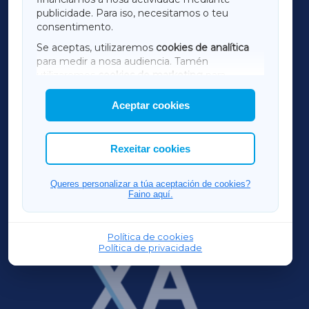
TERRACHAXA
publicidade. Para iso, necesitamos o teu
consentimento.
SARRIAXA
Se aceptas, utilizaremos
cookies de analítica
para medir a nosa audiencia. Tamén
AMARIÑAXA
utilizaremos
cookies de marketing
para
mostrar publicidade de terceiros.
Aceptar cookies
RIBEIRASACRAXA
Así mesmo, podes personalizar a elección das
cookies que desexas permitir.
ACORUÑAXA
Rexeitar cookies
FERROLXA
Queres personalizar a túa aceptación de cookies?
Faino aquí.
OURENSEXA
Política de cookies
Política de privacidade