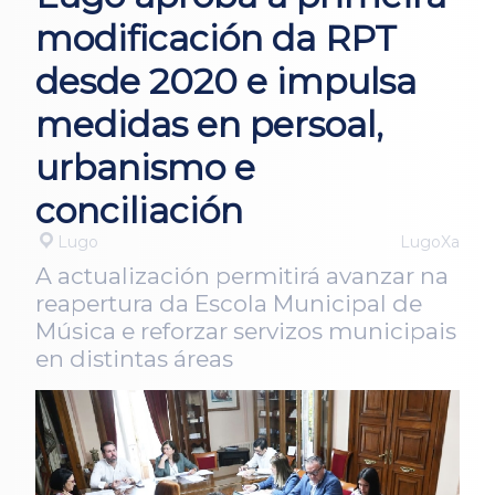
modificación da RPT
desde 2020 e impulsa
medidas en persoal,
urbanismo e
conciliación
Lugo
LugoXa
A actualización permitirá avanzar na
reapertura da Escola Municipal de
Música e reforzar servizos municipais
en distintas áreas