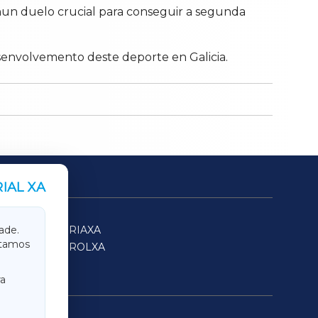
 nun duelo crucial para conseguir a segunda
senvolvemento deste deporte en Galicia.
IAL XA
SARRIAXA
ade.
itamos
FERROLXA
a