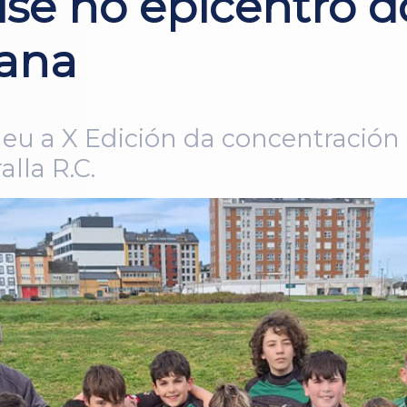
se no epicentro d
mana
lleu a X Edición da concentración
lla R.C.