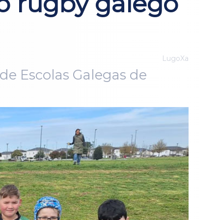
o rugby galego
LugoXa
 de Escolas Galegas de