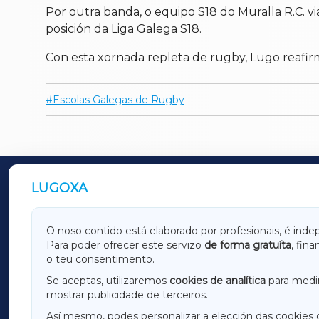
Por outra banda, o equipo S18 do Muralla R.C. 
posición da Liga Galega S18.
Con esta xornada repleta de rugby, Lugo reafi
Escolas Galegas de Rugby
LUGOXA
OUTROS PERIÓDICOS
GALICIAXA
LUGOX
O noso contido está elaborado por profesionais, é inde
Para poder ofrecer este servizo
de forma gratuíta
, fin
AMARIÑAXA
RIBEIR
o teu consentimento.
OURENSEXA
Se aceptas, utilizaremos
cookies de analítica
para medir
mostrar publicidade de terceiros.
Así mesmo, podes personalizar a elección das cookies 