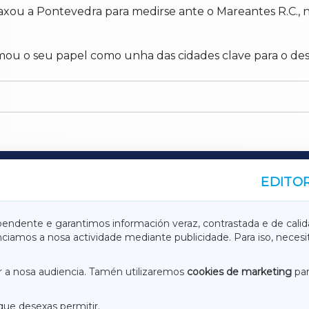
viaxou a Pontevedra para medirse ante o Mareantes R.C.,
rmou o seu papel como unha das cidades clave para o de
EDITOR
A
TERRACHAXA
pendente e garantimos información veraz, contrastada e de calid
anciamos a nosa actividade mediante publicidade. Para iso, neces
ASACRAXA
ACORUÑAXA
 a nosa audiencia. Tamén utilizaremos
cookies de marketing
par
que desexas permitir.