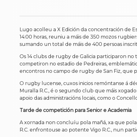
Lugo acolleu a X Edición da concentración de Es
14:00 horas, reuniu a máis de 350 mozos rugbie
sumando un total de máis de 400 persoas inscrit
Os 14 clubs de rugby de Galicia participaron no
competiron no estadio de Pedreiras, emblemátic
encontros no campo de rugby de San Fiz, que p
O rugby lucense, cuxos inicios remóntanse á dé
Muralla R.C., é o segundo club que máis xogado
apoio das administracións locais, como o Concell
Tarde de competición para Senior e Academia
A xornada non concluíu pola mañá, xa que pola t
R.C. enfrontouse ao potente Vigo R.C., nun partido