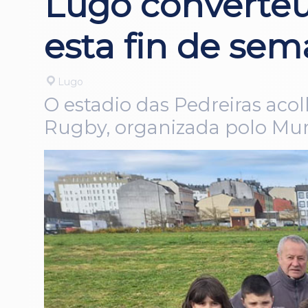
Lugo converteu
esta fin de se
Lugo
O estadio das Pedreiras aco
Rugby, organizada polo Mura