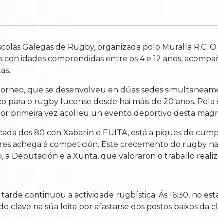
colas Galegas de Rugby, organizada polo Muralla R.C. O 
rs con idades comprendidas entre os 4 e 12 anos, acompa
as.
 torneo, que se desenvolveu en dúas sedes simultaneament
o para o rugby lucense desde hai máis de 20 anos. Pola 
or primeira vez acolleu un evento deportivo desta magn
cada dos 80 con Xabarín e EUITA, está a piques de cump
res achega á competición. Este crecemento do rugby na 
o, a Deputación e a Xunta, que valoraron o traballo realiz
arde continuou a actividade rugbística. Ás 16:30, no est
 clave na súa loita por afastarse dos postos baixos da cla