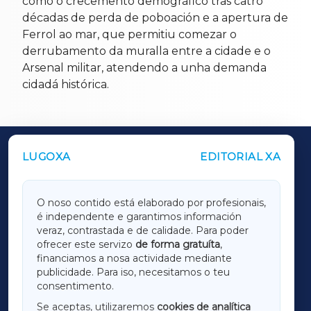
como o crecemento demográfico tras catro
décadas de perda de poboación e a apertura de
Ferrol ao mar, que permitiu comezar o
derrubamento da muralla entre a cidade e o
Arsenal militar, atendendo a unha demanda
cidadá histórica.
LUGOXA
EDITORIAL XA
OUTROS PERIÓDICOS
GALICIAXA
O noso contido está elaborado por profesionais,
é independente e garantimos información
LUGOXA
veraz, contrastada e de calidade. Para poder
ofrecer este servizo
de forma gratuíta
,
financiamos a nosa actividade mediante
TERRACHAXA
publicidade. Para iso, necesitamos o teu
consentimento.
SARRIAXA
Se aceptas, utilizaremos
cookies de analítica