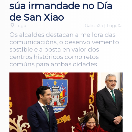
súa irmandade no Día
de San Xiao
Lugo
GaliciaXa | LugoXa
Os alcaldes destacan a mellora das
comunicacións, o desenvolvemento
sostible e a posta en valor dos
centros históricos como retos
comúns para ambas cidades