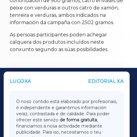
continuación de 900 gramos, catro envases de
peixe con verduras e outros catro de xamón,
tenreira e verduras, ambos indicados na
información da campaña con 2502 gramos.
As persoas participantes poden achegar
calquera dos produtos incluídos neste
conxunto segundo as súas posibilidades.
LUGOXA
EDITORIAL XA
OUTROS PERIÓDICOS
GALICIAXA
O noso contido está elaborado por profesionais,
é independente e garantimos información
LUGOXA
veraz, contrastada e de calidade. Para poder
ofrecer este servizo
de forma gratuíta
,
financiamos a nosa actividade mediante
TERRACHAXA
publicidade. Para iso, necesitamos o teu