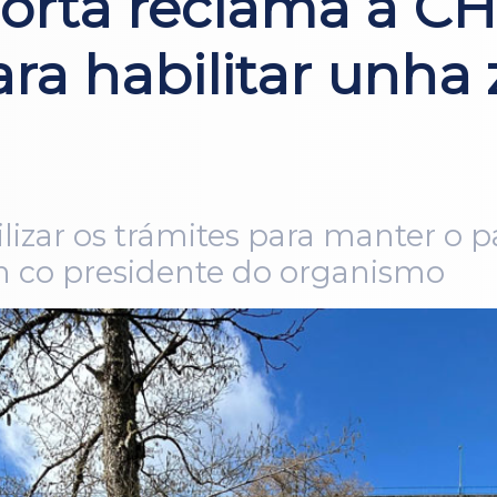
orta reclama á C
ara habilitar unha
ilizar os trámites para manter o 
ón co presidente do organismo