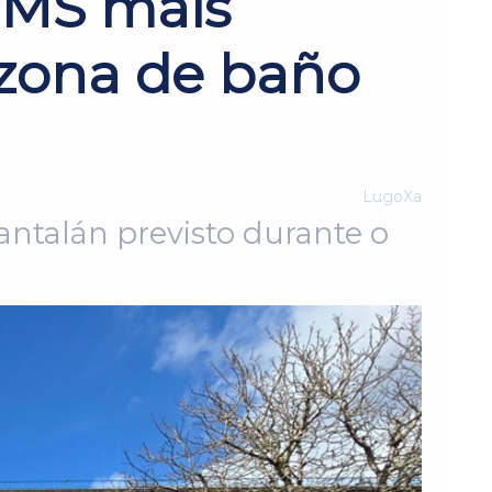
HMS máis
 zona de baño
LugoXa
pantalán previsto durante o