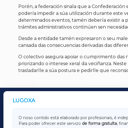
Porén, a federación sinala que a Confederación e
podería impedir a súa utilización durante este
determinados eventos, tamén debería existir a p
trámites administrativos continúen sen necesidad
Desde a entidade tamén expresaron o seu malesta
cansada das consecuencias derivadas das diferenza
O colectivo asegura apoiar o cumprimento das no
priorizando o interese xeral da veciñanza. Neste
trasladarlle a súa postura e pedirlle que reconsi
LUGOXA
OUTROS PERIÓDICOS
GALICIAXA
LUGOX
O noso contido está elaborado por profesionais, é inde
Para poder ofrecer este servizo
de forma gratuíta
, fin
AMARIÑAXA
RIBEIR