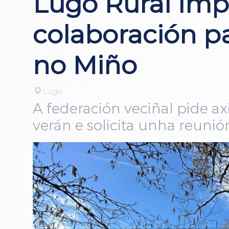
Lugo Rural Imp
colaboración p
no Miño
Lugo
A federación veciñal pide ax
verán e solicita unha reuni