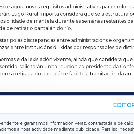
sixe agora novos requisitos administrativos para prolonga
 verán. Lugo Rural Importa considera que se a estrutura
osibilidade de mantela durante as semanas restantes da
e de retirar o pantalán do río.
r polas discrepancias entre administracións e organism
s entre institucións dirixidas por responsables de distin
rmas e da lexislación vixente, aínda que considera que
 sentido, solicitarán unha reunión co presidente da Conf
dere a retirada do pantalán e facilite a tramitación da a
EDITOR
A
TERRACHAXA
pendente e garantimos información veraz, contrastada e de calid
anciamos a nosa actividade mediante publicidade. Para iso, neces
ASACRAXA
ACORUÑAXA