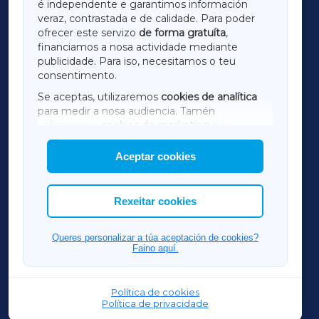
é independente e garantimos información
LUGOXA
veraz, contrastada e de calidade. Para poder
ofrecer este servizo
de forma gratuíta
,
financiamos a nosa actividade mediante
TERRACHAXA
publicidade. Para iso, necesitamos o teu
consentimento.
SARRIAXA
Se aceptas, utilizaremos
cookies de analítica
para medir a nosa audiencia. Tamén
AMARIÑAXA
utilizaremos
cookies de marketing
para
mostrar publicidade de terceiros.
Aceptar cookies
RIBEIRASACRAXA
Así mesmo, podes personalizar a elección das
cookies que desexas permitir.
ACORUÑAXA
Rexeitar cookies
FERROLXA
Queres personalizar a túa aceptación de cookies?
Faino aquí.
OURENSEXA
Política de cookies
Política de privacidade