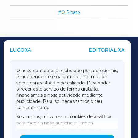
O Picato
LUGOXA
EDITORIAL XA
OUTROS PERIÓDICOS
GALICIAXA
O noso contido está elaborado por profesionais,
é independente e garantimos información
LUGOXA
veraz, contrastada e de calidade. Para poder
ofrecer este servizo
de forma gratuíta
,
financiamos a nosa actividade mediante
TERRACHAXA
publicidade. Para iso, necesitamos o teu
consentimento.
SARRIAXA
Se aceptas, utilizaremos
cookies de analítica
para medir a nosa audiencia. Tamén
AMARIÑAXA
utilizaremos
cookies de marketing
para
mostrar publicidade de terceiros.