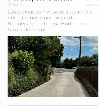
Guntín
LugoXa
Estas obras súmanse ás actuacións
nos camiños e nas pistas de
Nogueiras, Fontao, na Horta e en
Arriba de Ferroi