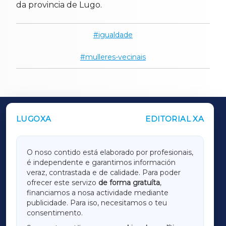
da provincia de Lugo.
igualdade
mulleres-vecinais
LUGOXA
EDITORIAL XA
OUTROS PERIÓDICOS
GALICIAXA
O noso contido está elaborado por profesionais,
é independente e garantimos información
LUGOXA
veraz, contrastada e de calidade. Para poder
ofrecer este servizo
de forma gratuíta
,
financiamos a nosa actividade mediante
TERRACHAXA
publicidade. Para iso, necesitamos o teu
consentimento.
SARRIAXA