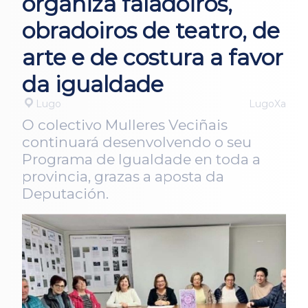
organiza faladoiros,
obradoiros de teatro, de
arte e de costura a favor
da igualdade
Lugo
LugoXa
O colectivo Mulleres Veciñais
continuará desenvolvendo o seu
Programa de Igualdade en toda a
provincia, grazas a aposta da
Deputación.