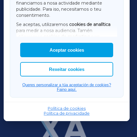
financiamos a nosa actividade mediante
TERRACHAXA
publicidade. Para iso, necesitamos o teu
consentimento.
SARRIAXA
Se aceptas, utilizaremos
cookies de analítica
para medir a nosa audiencia. Tamén
AMARIÑAXA
utilizaremos
cookies de marketing
para
mostrar publicidade de terceiros.
Aceptar cookies
RIBEIRASACRAXA
Así mesmo, podes personalizar a elección das
cookies que desexas permitir.
ACORUÑAXA
Rexeitar cookies
FERROLXA
Queres personalizar a túa aceptación de cookies?
Faino aquí.
OURENSEXA
Política de cookies
Política de privacidade