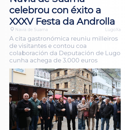
celebrou con éxito a
XXXV Festa da Androlla
Navia de Suarna
LugoXa
A cita gastronómica reuniu milleiros
de visitantes e contou coa
colaboración da Deputación de Lugo
cunha achega de 3.000 euros