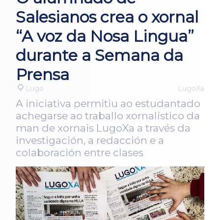
Salesianos crea o xornal
“A voz da Nosa Lingua”
durante a Semana da
Prensa
Lugo
LugoXa
A iniciativa permitiu ao estudantado
achegarse ao traballo xornalístico da
man de xornais LugoXa a través da
investigación, a redacción e a
colaboración entre clases