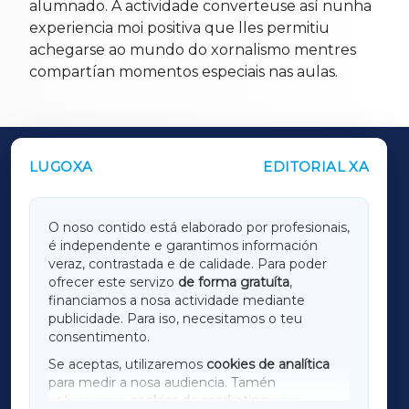
alumnado. A actividade converteuse así nunha
experiencia moi positiva que lles permitiu
achegarse ao mundo do xornalismo mentres
compartían momentos especiais nas aulas.
LUGOXA
EDITORIAL XA
OUTROS PERIÓDICOS
GALICIAXA
O noso contido está elaborado por profesionais,
é independente e garantimos información
LUGOXA
veraz, contrastada e de calidade. Para poder
ofrecer este servizo
de forma gratuíta
,
financiamos a nosa actividade mediante
TERRACHAXA
publicidade. Para iso, necesitamos o teu
consentimento.
SARRIAXA
Se aceptas, utilizaremos
cookies de analítica
para medir a nosa audiencia. Tamén
AMARIÑAXA
utilizaremos
cookies de marketing
para