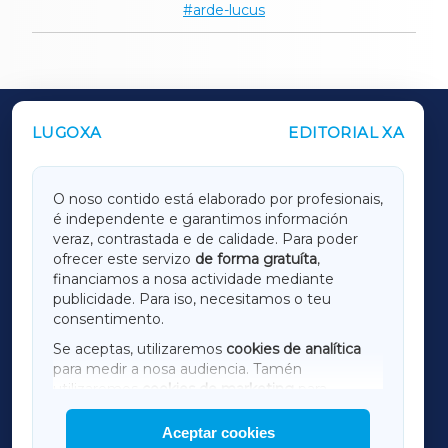
arde-lucus
LUGOXA
EDITORIAL XA
OUTROS PERIÓDICOS
GALICIAXA
O noso contido está elaborado por profesionais,
é independente e garantimos información
LUGOXA
veraz, contrastada e de calidade. Para poder
ofrecer este servizo
de forma gratuíta
,
financiamos a nosa actividade mediante
TERRACHAXA
publicidade. Para iso, necesitamos o teu
consentimento.
SARRIAXA
Se aceptas, utilizaremos
cookies de analítica
para medir a nosa audiencia. Tamén
AMARIÑAXA
utilizaremos
cookies de marketing
para
mostrar publicidade de terceiros.
Aceptar cookies
RIBEIRASACRAXA
Así mesmo, podes personalizar a elección das