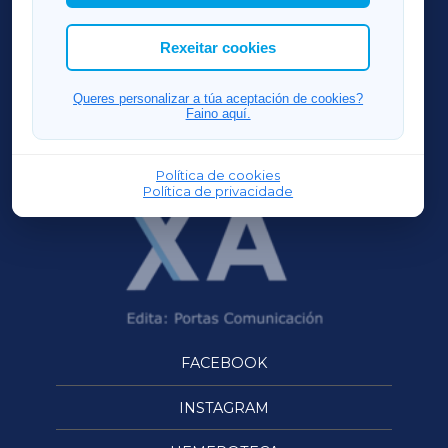
cookies que desexas permitir.
ACORUÑAXA
Rexeitar cookies
FERROLXA
Queres personalizar a túa aceptación de cookies?
Faino aquí.
OURENSEXA
Política de cookies
Política de privacidade
FACEBOOK
INSTAGRAM