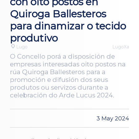
con oito postos en
Quiroga Ballesteros
para dinamizar o tecido
produtivo
Lugo
LugoXa
O Concello porá a disposición de
empresas interesadas oito postos na
rúa Quiroga Ballesteros para a
promoción e difusión dos seus
produtos ou servizos durante a
celebración do Arde Lucus 2024.
3 May 2024