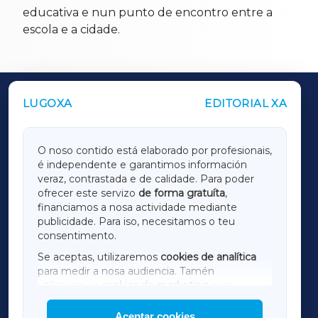
educativa e nun punto de encontro entre a
escola e a cidade.
LUGOXA
EDITORIAL XA
OUTROS PERIÓDICOS
GALICIAXA
O noso contido está elaborado por profesionais,
é independente e garantimos información
LUGOXA
veraz, contrastada e de calidade. Para poder
ofrecer este servizo
de forma gratuíta
,
financiamos a nosa actividade mediante
TERRACHAXA
publicidade. Para iso, necesitamos o teu
consentimento.
SARRIAXA
Se aceptas, utilizaremos
cookies de analítica
para medir a nosa audiencia. Tamén
AMARIÑAXA
utilizaremos
cookies de marketing
para
mostrar publicidade de terceiros.
Aceptar cookies