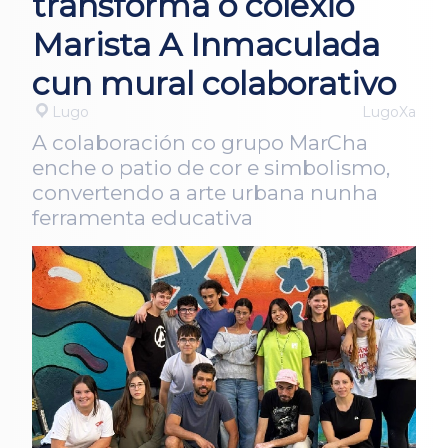
transforma o colexio
Marista A Inmaculada
cun mural colaborativo
Lugo
LugoXa
A colaboración co grupo MarCha
enche o patio de cor e simbolismo,
convertendo a arte urbana nunha
ferramenta educativa