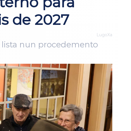
terno para
is de 2027
LugoXa
a lista nun procedemento