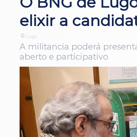
O BNG de Lugo 
elixir a candid
Lugo
A militancia poderá presen
aberto e participativo