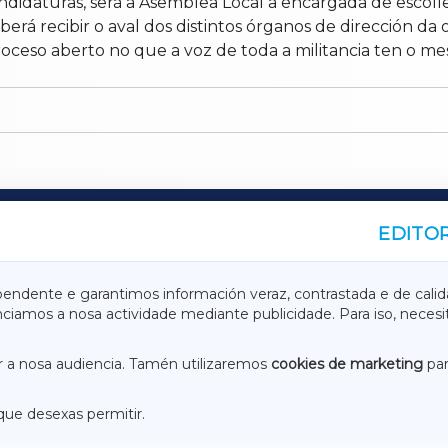
andidaturas, será a Asemblea Local a encargada de escol
rá recibir o aval dos distintos órganos de dirección da
oceso aberto no que a voz de toda a militancia ten o m
EDITOR
A
TERRACHAXA
pendente e garantimos información veraz, contrastada e de calid
anciamos a nosa actividade mediante publicidade. Para iso, neces
ASACRAXA
ACORUÑAXA
 a nosa audiencia. Tamén utilizaremos
cookies de marketing
par
que desexas permitir.
ACEBOOK
CONTACTO