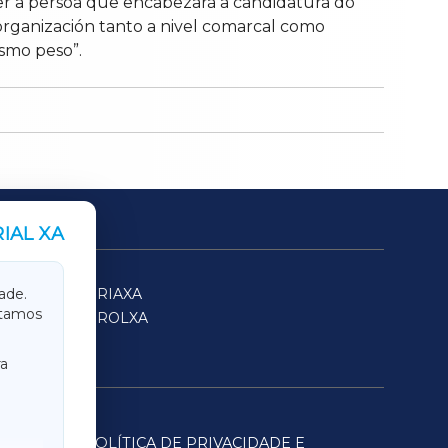
ler a persoa que encabezará a candidatura do
 organización tanto a nivel comarcal como
esmo peso”.
IAL XA
SARRIAXA
ade.
itamos
FERROLXA
a
POLÍTICA DE PRIVACIDADE E