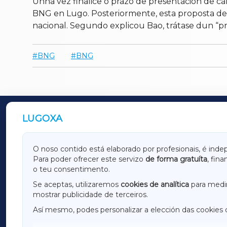
Unha vez finalice o prazo de presentación de c
BNG en Lugo. Posteriormente, esta proposta debe
nacional. Segundo explicou Bao, trátase dun “pr
BNG
BNG
LUGOXA
OUTROS PERIÓDICOS
GALICIAXA
LUGOX
O noso contido está elaborado por profesionais, é inde
Para poder ofrecer este servizo
de forma gratuíta
, fin
AMARIÑAXA
RIBEIR
o teu consentimento.
OURENSEXA
Se aceptas, utilizaremos
cookies de analítica
para medir
mostrar publicidade de terceiros.
Así mesmo, podes personalizar a elección das cookies 
F