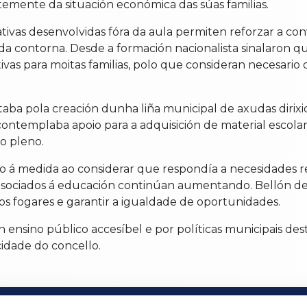
temente da situación económica das súas familias.
tivas desenvolvidas fóra da aula permiten reforzar a con
 contorna. Desde a formación nacionalista sinalaron que
ivas para moitas familias, polo que consideran necesario
a pola creación dunha liña municipal de axudas dirixida
a contemplaba apoio para a adquisición de material escola
o pleno.
io á medida ao considerar que respondía a necesidades re
sociados á educación continúan aumentando. Bellón de
a dos fogares e garantir a igualdade de oportunidades.
ensino público accesíbel e por políticas municipais destin
cidade do concello.