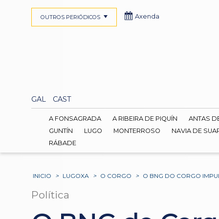
Axenda
OUTROS PERIÓDICOS
GAL
CAST
A FONSAGRADA
A RIBEIRA DE PIQUÍN
ANTAS D
GUNTÍN
LUGO
MONTERROSO
NAVIA DE SUA
RÁBADE
INICIO
>
LUGOXA
>
O CORGO
>
O BNG DO CORGO IMPUL
Política