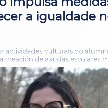
 impulsa medidas
recer a igualdade 
r actividades culturais do alum
 creación de axudas escolares m