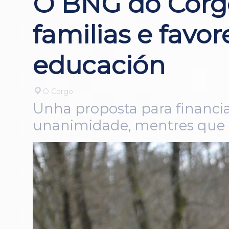
O BNG do Corgo
familias e favo
educación
O Corgo
Unha proposta para financia
unanimidade, mentres que a