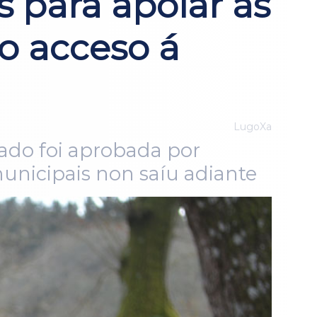
 para apoiar ás
no acceso á
LugoXa
nado foi aprobada por
unicipais non saíu adiante