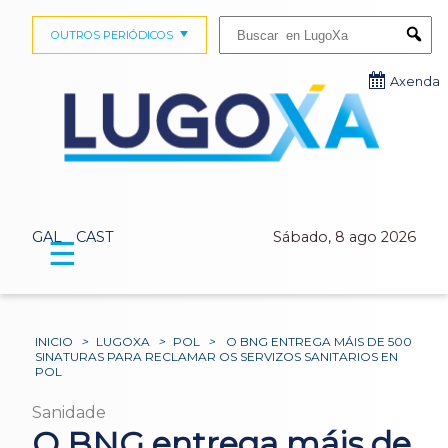
Buscar:
OUTROS PERIÓDICOS
Submi
Axenda
GAL
CAST
Sábado, 8 ago 2026
☰
INICIO
>
LUGOXA
>
POL
>
O BNG ENTREGA MÁIS DE 500
SINATURAS PARA RECLAMAR OS SERVIZOS SANITARIOS EN
POL
Sanidade
O BNG entrega máis de