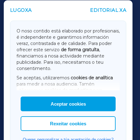
LUGOXA
EDITORIAL XA
OUTROS PERIÓDICOS
GALICIAXA
O noso contido está elaborado por profesionais,
é independente e garantimos información
LUGOXA
veraz, contrastada e de calidade. Para poder
ofrecer este servizo
de forma gratuíta
,
financiamos a nosa actividade mediante
TERRACHAXA
publicidade. Para iso, necesitamos o teu
consentimento.
SARRIAXA
Se aceptas, utilizaremos
cookies de analítica
para medir a nosa audiencia. Tamén
AMARIÑAXA
utilizaremos
cookies de marketing
para
mostrar publicidade de terceiros.
Aceptar cookies
RIBEIRASACRAXA
Así mesmo, podes personalizar a elección das
cookies que desexas permitir.
ACORUÑAXA
Rexeitar cookies
FERROLXA
Queres personalizar a túa aceptación de cookies?