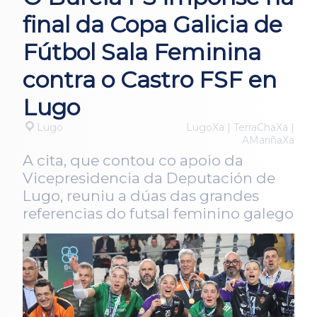
final da Copa Galicia de
Fútbol Sala Feminina
contra o Castro FSF en
Lugo
Lugo
LugoXa | TerraChaXa |
AMariñaXa
A cita, que contou co apoio da
Vicepresidencia da Deputación de
Lugo, reuniu a dúas das grandes
referencias do futsal feminino galego