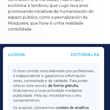
ecolóxica, e lembrou que Lugo leva anos
promovendo iniciativas de humanización do
espazo público, como a peonalización da
Mosqueira, que hoxe é unha realidade
consolidada.
LUGOXA
EDITORIAL XA
OUTROS PERIÓDICOS
GALICIAXA
O noso contido está elaborado por profesionais,
é independente e garantimos información
LUGOXA
veraz, contrastada e de calidade. Para poder
ofrecer este servizo
de forma gratuíta
,
financiamos a nosa actividade mediante
TERRACHAXA
publicidade. Para iso, necesitamos o teu
consentimento.
SARRIAXA
Se aceptas, utilizaremos
cookies de analítica