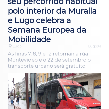
seu percorrido habitual
polo interior da Muralla
e Lugo celebra a
Semana Europea da
Mobilidade
Lugo
LugoXa
As liñas 7, 8, 9 e 12 retoman a rúa
Montevideo e o 22 de setembro o
transporte urbano será gratuíto