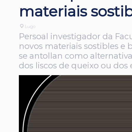
materiais sosti
Lugo
Persoal investigador da Fa
novos materiais sostibles e
se antollan como alternativ
dos liscos de queixo ou dos 