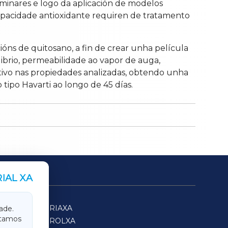
liminares e logo da aplicación de modelos
apacidade antioxidante requiren de tratamento
ións de quitosano, a fin de crear unha película
librio, permeabilidade ao vapor de auga,
ativo nas propiedades analizadas, obtendo unha
tipo Havarti ao longo de 45 días.
IAL XA
SARRIAXA
ade.
itamos
FERROLXA