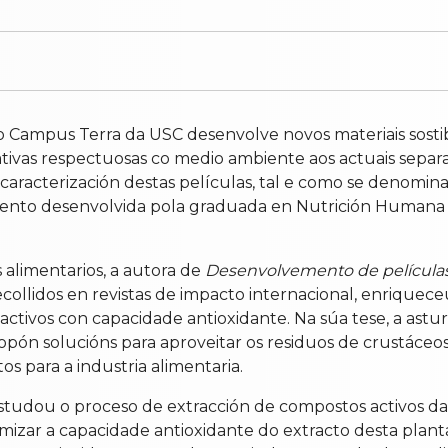
o Campus Terra da USC desenvolve novos materiais sostib
ivas respectuosas co medio ambiente aos actuais separa
 caracterización destas películas, tal e como se denomin
amento desenvolvida pola graduada en Nutrición Humana e
 alimentarios, a autora de
Desenvolvemento de película
recollidos en revistas de impacto internacional, enrique
activos con capacidade antioxidante. Na súa tese, a ast
opón solucións para aproveitar os residuos de crustáceo
os para a industria alimentaria.
dou o proceso de extracción de compostos activos da foll
timizar a capacidade antioxidante do extracto desta plan