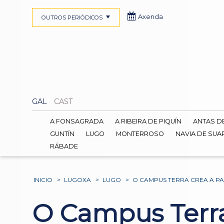
Axenda
OUTROS PERIÓDICOS
GAL
CAST
A FONSAGRADA
A RIBEIRA DE PIQUÍN
ANTAS D
GUNTÍN
LUGO
MONTERROSO
NAVIA DE SUA
RÁBADE
INICIO
>
LUGOXA
>
LUGO
>
O CAMPUS TERRA CREA A PA
O Campus Terra