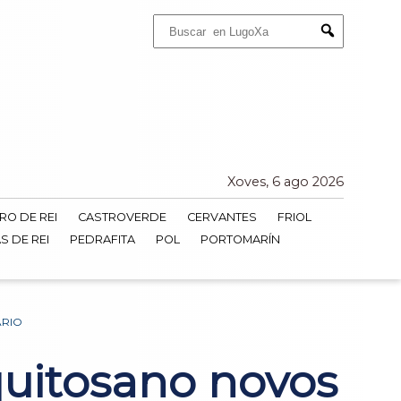
Buscar:
Submit
Xoves, 6 ago 2026
RO DE REI
CASTROVERDE
CERVANTES
FRIOL
S DE REI
PEDRAFITA
POL
PORTOMARÍN
ARIO
quitosano novos