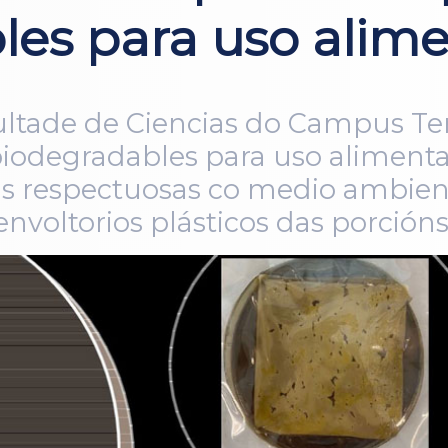
bles para uso alim
cultade de Ciencias do Campus Te
 biodegradables para uso aliment
as respectuosas co medio ambien
envoltorios plásticos das porción