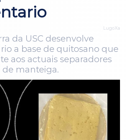
entario
LugoXa
rra da USC desenvolve
ario a base de quitosano que
te aos actuais separadores
s de manteiga.