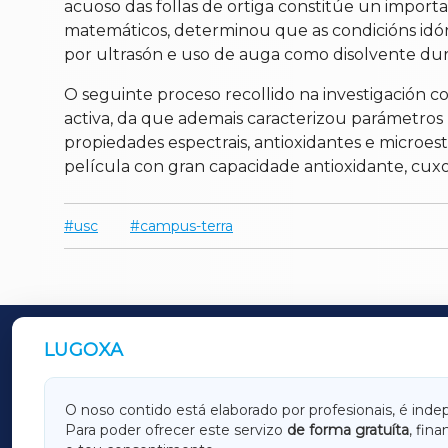
acuoso das follas de ortiga constitúe un importa
matemáticos, determinou que as condicións idón
por ultrasón e uso de auga como disolvente dur
O seguinte proceso recollido na investigación co
activa, da que ademais caracterizou parámetros 
propiedades espectrais, antioxidantes e microes
película con gran capacidade antioxidante, cuxo 
usc
campus-terra
LUGOXA
OUTROS PERIÓDICOS
GALICIAXA
LUGOX
O noso contido está elaborado por profesionais, é inde
Para poder ofrecer este servizo
de forma gratuíta
, fin
AMARIÑAXA
RIBEIR