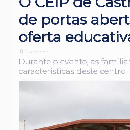
O CEIP de Cast
de portas abert
oferta educativ
Castroverde
Durante o evento, as famili
características deste centro