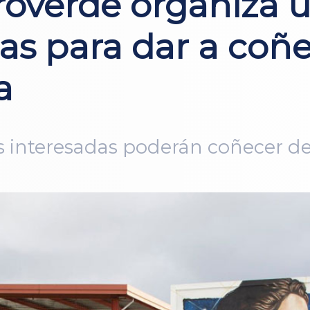
roverde organiza 
as para dar a coñe
a
as interesadas poderán coñecer d