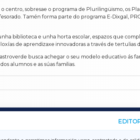
a o centro, sobresae o programa de Plurilingüismo, os P
profesorado. Tamén forma parte do programa E-Dixgal, PR
n unha biblioteca e unha horta escolar, espazos que co
as de aprendizaxe innovadoras a través de tertulias dial
 Castroverde busca achegar o seu modelo educativo ás f
dos alumnos e as súas familias.
EDITOR