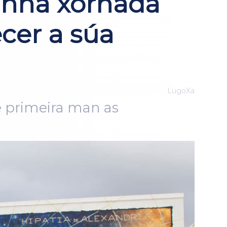
unha xornada
cer a súa
LugoXa
e primeira man as