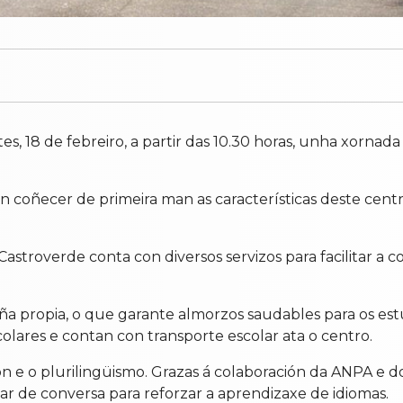
s, 18 de febreiro, a partir das 10.30 horas, unha xornada
án coñecer de primeira man as características deste cent
troverde conta con diversos servizos para facilitar a co
a propia, o que garante almorzos saudables para os es
colares e contan con transporte escolar ata o centro.
n e o plurilingüismo. Grazas á colaboración da ANPA e do
liar de conversa para reforzar a aprendizaxe de idiomas.