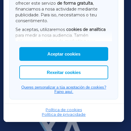
ofrecer este servizo
de forma gratuíta
,
financiamos a nosa actividade mediante
TERRACHAXA
publicidade. Para iso, necesitamos o teu
consentimento.
SARRIAXA
Se aceptas, utilizaremos
cookies de analítica
para medir a nosa audiencia. Tamén
AMARIÑAXA
utilizaremos
cookies de marketing
para
mostrar publicidade de terceiros.
Aceptar cookies
RIBEIRASACRAXA
Así mesmo, podes personalizar a elección das
cookies que desexas permitir.
ACORUÑAXA
Rexeitar cookies
FERROLXA
Queres personalizar a túa aceptación de cookies?
Faino aquí.
OURENSEXA
Política de cookies
Política de privacidade