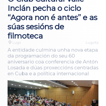
Inclán pecha o ciclo
“Agora non é antes” e as
súas sesións de
filmoteca
Lugo
LugoXa
A entidade culmina unha nova etapa
da programación do seu 60
aniversario coa conferencia de Antón
Losada e dúas proxeccións centradas
en Cuba e a política internacional