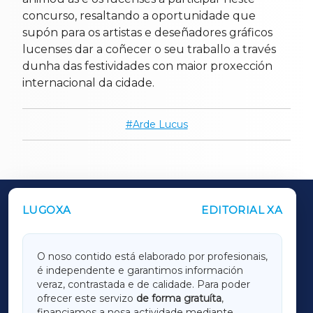
concurso, resaltando a oportunidade que
supón para os artistas e deseñadores gráficos
lucenses dar a coñecer o seu traballo a través
dunha das festividades con maior proxección
internacional da cidade.
Arde Lucus
LUGOXA
EDITORIAL XA
OUTROS PERIÓDICOS
GALICIAXA
O noso contido está elaborado por profesionais,
é independente e garantimos información
LUGOXA
veraz, contrastada e de calidade. Para poder
ofrecer este servizo
de forma gratuíta
,
financiamos a nosa actividade mediante