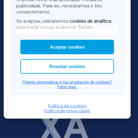
TERRACHAXA
publicidade. Para iso, necesitamos o teu
consentimento.
SARRIAXA
Se aceptas, utilizaremos
cookies de analítica
para medir a nosa audiencia. Tamén
AMARIÑAXA
utilizaremos
cookies de marketing
para
mostrar publicidade de terceiros.
Aceptar cookies
RIBEIRASACRAXA
Así mesmo, podes personalizar a elección das
cookies que desexas permitir.
ACORUÑAXA
Rexeitar cookies
FERROLXA
Queres personalizar a túa aceptación de cookies?
Faino aquí.
OURENSEXA
Política de cookies
Política de privacidade