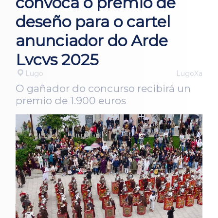
convoca o premio de
deseño para o cartel
anunciador do Arde
Lvcvs 2025
Lugo
LugoXa
O gañador do concurso recibirá un
premio de 1.900 euros