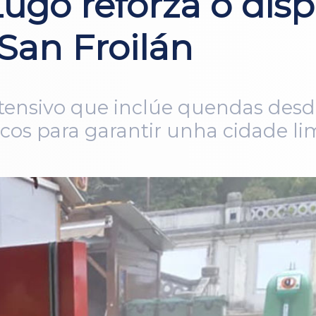
ugo reforza o disp
San Froilán
ntensivo que inclúe quendas desde
icos para garantir unha cidade li