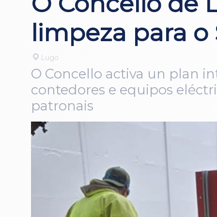
O Concello de L
limpeza para o 
Lugo
O Concello activa un plan i
contedores e equipos eléctr
patronais