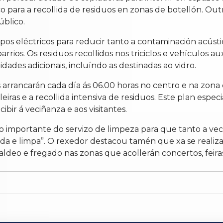
co para a recollida de residuos en zonas de botellón. Out
blico.
ipos eléctricos para reducir tanto a contaminación acús
rrios. Os residuos recollidos nos triciclos e vehículos a
dades adicionais, incluíndo as destinadas ao vidro.
s arrancarán cada día ás 06.00 horas no centro e na zon
as e a recollida intensiva de residuos. Este plan especia
bir á veciñanza e aos visitantes.
o importante do servizo de limpeza para que tanto a ve
a e limpa”. O rexedor destacou tamén que xa se realiza
aldeo e fregado nas zonas que acollerán concertos, feiras