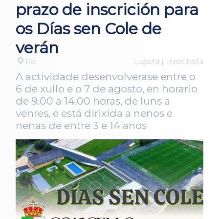
prazo de inscrición para
os Días sen Cole de
verán
Pol
LugoXa | TerraChaXa
A actividade desenvolverase entre o
6 de xullo e o 7 de agosto, en horario
de 9.00 a 14.00 horas, de luns a
venres, e está dirixida a nenos e
nenas de entre 3 e 14 anos