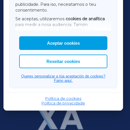
TERRACHAXA
publicidade. Para iso, necesitamos o teu
consentimento.
SARRIAXA
Se aceptas, utilizaremos
cookies de analítica
para medir a nosa audiencia. Tamén
AMARIÑAXA
utilizaremos
cookies de marketing
para
mostrar publicidade de terceiros.
Aceptar cookies
RIBEIRASACRAXA
Así mesmo, podes personalizar a elección das
cookies que desexas permitir.
ACORUÑAXA
Rexeitar cookies
FERROLXA
Queres personalizar a túa aceptación de cookies?
Faino aquí.
OURENSEXA
Política de cookies
Política de privacidade