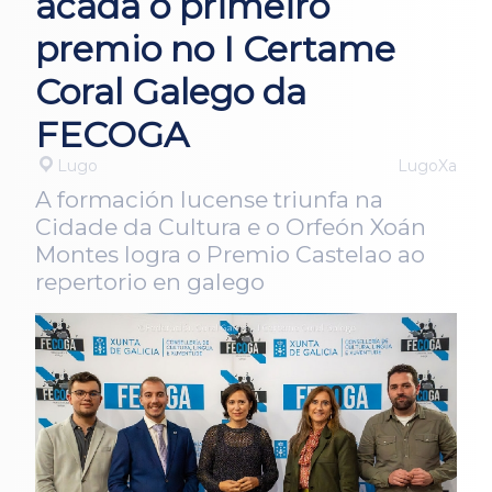
acada o primeiro
premio no I Certame
Coral Galego da
FECOGA
Lugo
LugoXa
A formación lucense triunfa na
Cidade da Cultura e o Orfeón Xoán
Montes logra o Premio Castelao ao
repertorio en galego