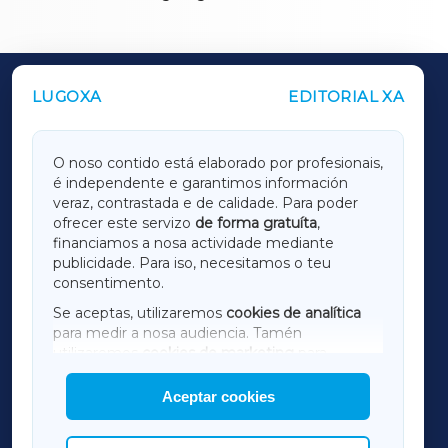
LUGOXA
EDITORIAL XA
OUTROS PERIÓDICOS
GALICIAXA
O noso contido está elaborado por profesionais,
é independente e garantimos información
LUGOXA
veraz, contrastada e de calidade. Para poder
ofrecer este servizo
de forma gratuíta
,
financiamos a nosa actividade mediante
TERRACHAXA
publicidade. Para iso, necesitamos o teu
consentimento.
SARRIAXA
Se aceptas, utilizaremos
cookies de analítica
para medir a nosa audiencia. Tamén
AMARIÑAXA
utilizaremos
cookies de marketing
para
mostrar publicidade de terceiros.
Aceptar cookies
RIBEIRASACRAXA
Así mesmo, podes personalizar a elección das
cookies que desexas permitir.