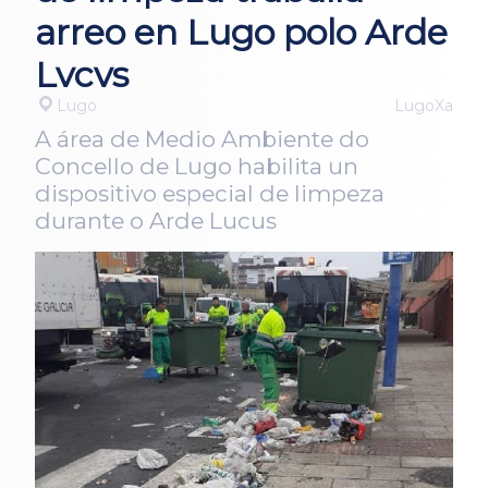
arreo en Lugo polo Arde
Lvcvs
Lugo
LugoXa
A área de Medio Ambiente do
Concello de Lugo habilita un
dispositivo especial de limpeza
durante o Arde Lucus