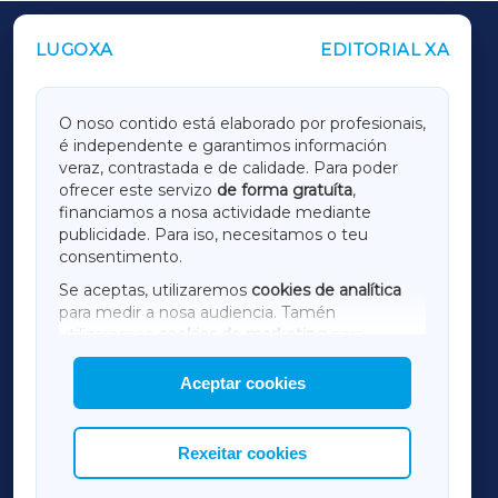
LUGOXA
EDITORIAL XA
OUTROS PERIÓDICOS
GALICIAXA
O noso contido está elaborado por profesionais,
é independente e garantimos información
LUGOXA
veraz, contrastada e de calidade. Para poder
ofrecer este servizo
de forma gratuíta
,
financiamos a nosa actividade mediante
TERRACHAXA
publicidade. Para iso, necesitamos o teu
consentimento.
SARRIAXA
Se aceptas, utilizaremos
cookies de analítica
para medir a nosa audiencia. Tamén
AMARIÑAXA
utilizaremos
cookies de marketing
para
mostrar publicidade de terceiros.
Aceptar cookies
RIBEIRASACRAXA
Así mesmo, podes personalizar a elección das
cookies que desexas permitir.
ACORUÑAXA
Rexeitar cookies