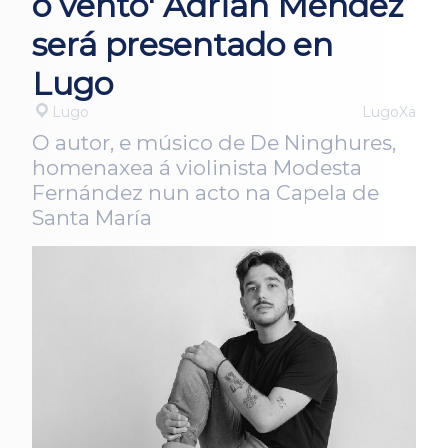
o vento' Adrián Méndez
será presentado en
Lugo
Lugo
LugoXa
O autor, e músico de De Ninghures,
homenaxea á violinista Modesta
Fernández nun acto na Capela de
Santa María