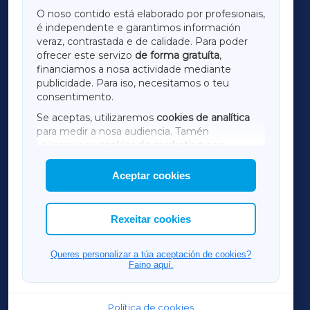
GALICIAXA
O noso contido está elaborado por profesionais,
é independente e garantimos información
LUGOXA
veraz, contrastada e de calidade. Para poder
ofrecer este servizo
de forma gratuíta
,
financiamos a nosa actividade mediante
TERRACHAXA
publicidade. Para iso, necesitamos o teu
consentimento.
SARRIAXA
Se aceptas, utilizaremos
cookies de analítica
para medir a nosa audiencia. Tamén
AMARIÑAXA
utilizaremos
cookies de marketing
para
mostrar publicidade de terceiros.
Aceptar cookies
RIBEIRASACRAXA
Así mesmo, podes personalizar a elección das
cookies que desexas permitir.
ACORUÑAXA
Rexeitar cookies
FERROLXA
Queres personalizar a túa aceptación de cookies?
Faino aquí.
OURENSEXA
Política de cookies