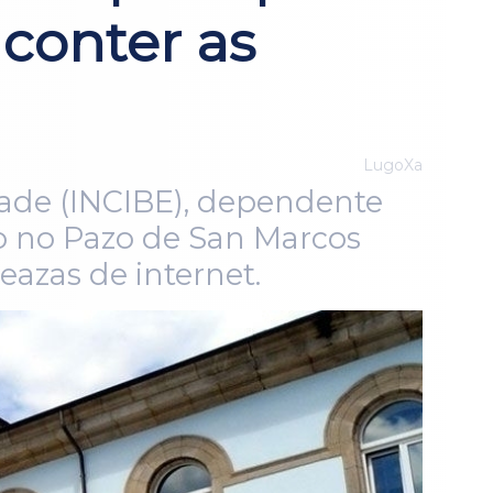
conter as
LugoXa
dade (INCIBE), dependente
zo no Pazo de San Marcos
azas de internet.