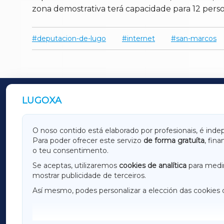
zona demostrativa terá capacidade para 12 pers
deputacion-de-lugo
internet
san-marcos
LUGOXA
OUTROS PERIÓDICOS
GALICIAXA
LUGOX
O noso contido está elaborado por profesionais, é inde
Para poder ofrecer este servizo
de forma gratuíta
, fin
AMARIÑAXA
RIBEIR
o teu consentimento.
OURENSEXA
Se aceptas, utilizaremos
cookies de analítica
para medir
mostrar publicidade de terceiros.
Así mesmo, podes personalizar a elección das cookies 
F
I