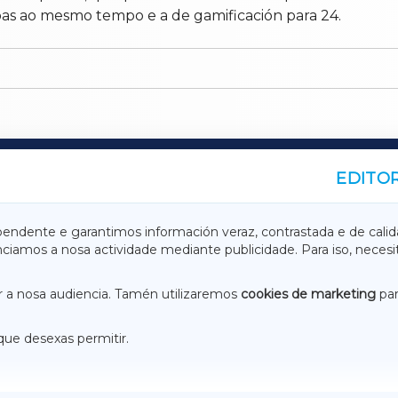
oas ao mesmo tempo e a de gamificación para 24.
EDITOR
A
TERRACHAXA
pendente e garantimos información veraz, contrastada e de calid
anciamos a nosa actividade mediante publicidade. Para iso, neces
ASACRAXA
ACORUÑAXA
 a nosa audiencia. Tamén utilizaremos
cookies de marketing
par
que desexas permitir.
ACEBOOK
CONTACTO
NSTAGRAM