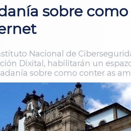
adanía sobre como 
ernet
stituto Nacional de Ciberseguri
ción Dixital, habilitarán un espa
dadanía sobre como conter as ame