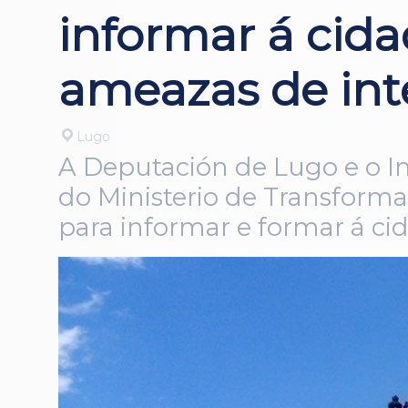
informar á cid
ameazas de int
Lugo
A Deputación de Lugo e o In
do Ministerio de Transforma
para informar e formar á ci