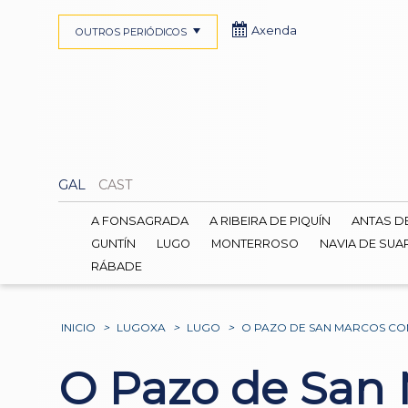
Axenda
OUTROS PERIÓDICOS
GAL
CAST
A FONSAGRADA
A RIBEIRA DE PIQUÍN
ANTAS D
GUNTÍN
LUGO
MONTERROSO
NAVIA DE SUA
RÁBADE
INICIO
>
LUGOXA
>
LUGO
>
O PAZO DE SAN MARCOS CO
O Pazo de San 