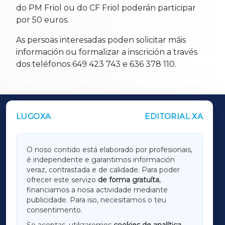
do PM Friol ou do CF Friol poderán participar
por 50 euros.
As persoas interesadas poden solicitar máis
información ou formalizar a inscrición a través
dos teléfonos 649 423 743 e 636 378 110.
LUGOXA
EDITORIAL XA
OUTROS PERIÓDICOS
GALICIAXA
O noso contido está elaborado por profesionais,
é independente e garantimos información
LUGOXA
veraz, contrastada e de calidade. Para poder
ofrecer este servizo
de forma gratuíta
,
financiamos a nosa actividade mediante
TERRACHAXA
publicidade. Para iso, necesitamos o teu
consentimento.
SARRIAXA