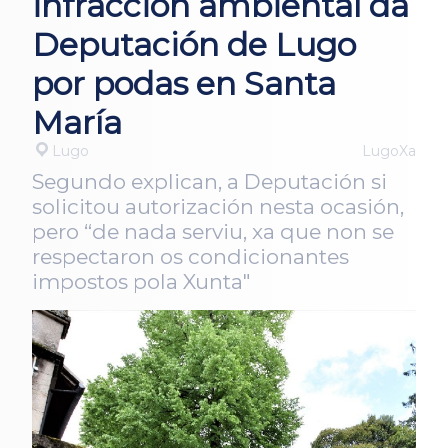
infracción ambiental da
Deputación de Lugo
por podas en Santa
María
Lugo
LugoXa
Segundo explican, a Deputación si
solicitou autorización nesta ocasión,
pero “de nada serviu, xa que non se
respectaron os condicionantes
impostos pola Xunta"