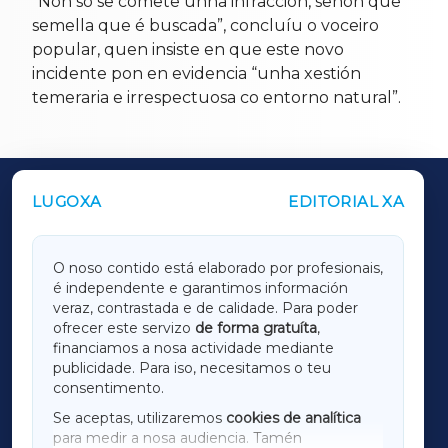
“Non só se comete unha infracción, senón que
semella que é buscada”, concluíu o voceiro
popular, quen insiste en que este novo
incidente pon en evidencia “unha xestión
temeraria e irrespectuosa co entorno natural”.
LUGOXA
EDITORIAL XA
OUTROS PERIÓDICOS
GALICIAXA
O noso contido está elaborado por profesionais,
é independente e garantimos información
LUGOXA
veraz, contrastada e de calidade. Para poder
ofrecer este servizo
de forma gratuíta
,
financiamos a nosa actividade mediante
TERRACHAXA
publicidade. Para iso, necesitamos o teu
consentimento.
SARRIAXA
Se aceptas, utilizaremos
cookies de analítica
para medir a nosa audiencia. Tamén