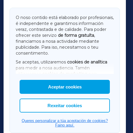
GALICIAXA
O noso contido está elaborado por profesionais,
é independente e garantimos información
LUGOXA
veraz, contrastada e de calidade. Para poder
ofrecer este servizo
de forma gratuíta
,
financiamos a nosa actividade mediante
TERRACHAXA
publicidade. Para iso, necesitamos o teu
consentimento.
SARRIAXA
Se aceptas, utilizaremos
cookies de analítica
para medir a nosa audiencia. Tamén
AMARIÑAXA
utilizaremos
cookies de marketing
para
mostrar publicidade de terceiros.
Aceptar cookies
RIBEIRASACRAXA
Así mesmo, podes personalizar a elección das
cookies que desexas permitir.
ACORUÑAXA
Rexeitar cookies
FERROLXA
Queres personalizar a túa aceptación de cookies?
Faino aquí.