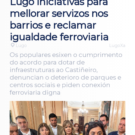
Lugo iniciativas para
mellorar servizos nos
barrios e reclamar
igualdade ferroviaria
Lugo
LugoXa
Os populares esixen o cumprimento
do acordo para dotar de
infraestruturas ao Castiñeiro,
denuncian o deterioro de parques e
centros sociais e piden conexión
ferroviaria digna