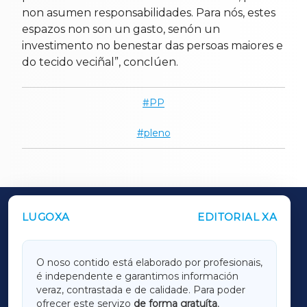
non asumen responsabilidades. Para nós, estes
espazos non son un gasto, senón un
investimento no benestar das persoas maiores e
do tecido veciñal”, conclúen.
PP
pleno
LUGOXA
EDITORIAL XA
OUTROS PERIÓDICOS
GALICIAXA
O noso contido está elaborado por profesionais,
é independente e garantimos información
LUGOXA
veraz, contrastada e de calidade. Para poder
ofrecer este servizo
de forma gratuíta
,