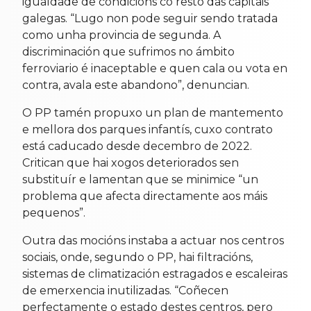
igualdade de condicións co resto das capitais
galegas. “Lugo non pode seguir sendo tratada
como unha provincia de segunda. A
discriminación que sufrimos no ámbito
ferroviario é inaceptable e quen cala ou vota en
contra, avala este abandono”, denuncian.
O PP tamén propuxo un plan de mantemento
e mellora dos parques infantís, cuxo contrato
está caducado desde decembro de 2022.
Critican que hai xogos deteriorados sen
substituír e lamentan que se minimice “un
problema que afecta directamente aos máis
pequenos”.
Outra das mocións instaba a actuar nos centros
sociais, onde, segundo o PP, hai filtracións,
sistemas de climatización estragados e escaleiras
de emerxencia inutilizadas. “Coñecen
perfectamente o estado destes centros, pero