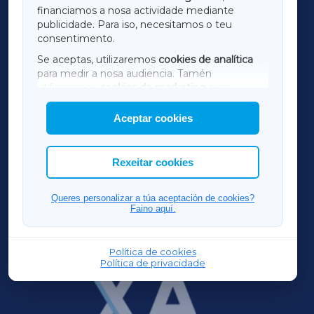
financiamos a nosa actividade mediante
TERRACHAXA
publicidade. Para iso, necesitamos o teu
consentimento.
SARRIAXA
Se aceptas, utilizaremos
cookies de analítica
para medir a nosa audiencia. Tamén
AMARIÑAXA
utilizaremos
cookies de marketing
para
mostrar publicidade de terceiros.
Aceptar cookies
RIBEIRASACRAXA
Así mesmo, podes personalizar a elección das
cookies que desexas permitir.
ACORUÑAXA
Rexeitar cookies
FERROLXA
Queres personalizar a túa aceptación de cookies?
Faino aquí.
OURENSEXA
Política de cookies
Política de privacidade