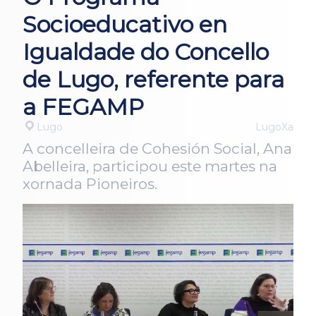
Socioeducativo en
Igualdade do Concello
de Lugo, referente para
a FEGAMP
Lugo
LugoXa
A concelleira de Cohesión Social, Ana
Abelleira, participou este martes na
xornada Pioneiros.