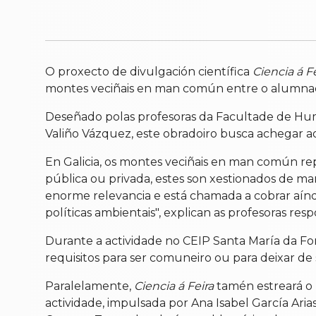
O proxecto de divulgación científica
Ciencia á F
montes veciñais en man común entre o alumnado
Deseñado polas profesoras da Facultade de Hum
Valiño Vázquez, este obradoiro busca achegar ao
En Galicia, os montes veciñais en man común rep
pública ou privada, estes son xestionados de m
enorme relevancia e está chamada a cobrar aín
políticas ambientais", explican as profesoras res
Durante a actividade no CEIP Santa María da Fo
requisitos para ser comuneiro ou para deixar de
Paralelamente,
Ciencia á Feira
tamén estreará o p
actividade, impulsada por Ana Isabel García Ari