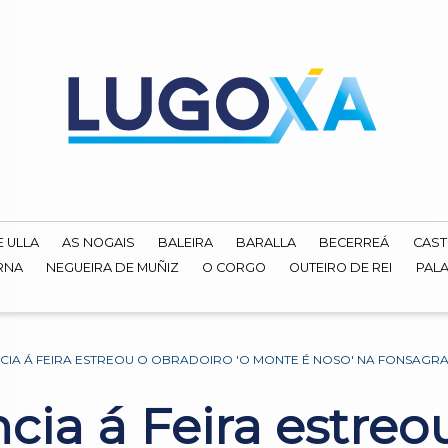
E ULLA
AS NOGAIS
BALEIRA
BARALLA
BECERREÁ
CAST
RNA
NEGUEIRA DE MUÑIZ
O CORGO
OUTEIRO DE REI
PALA
CIA Á FEIRA ESTREOU O OBRADOIRO 'O MONTE É NOSO' NA FONSAGR
cia á Feira estreo