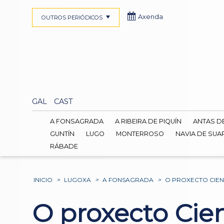
Axenda
OUTROS PERIÓDICOS
GAL
CAST
A FONSAGRADA
A RIBEIRA DE PIQUÍN
ANTAS D
GUNTÍN
LUGO
MONTERROSO
NAVIA DE SUA
RÁBADE
INICIO
>
LUGOXA
>
A FONSAGRADA
>
O PROXECTO CIEN
O proxecto Cien