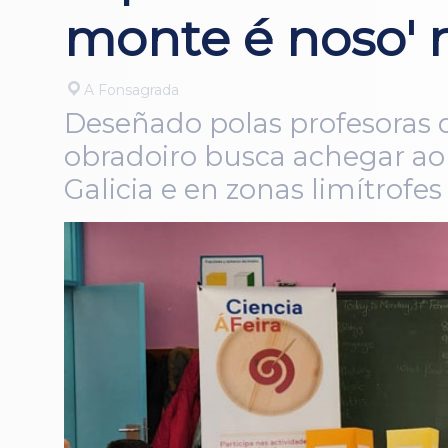
monte é noso' 
A Fonsagrada
Deseñado polas profesoras
obradoiro busca achegar ao
Galicia e en zonas limítrofes