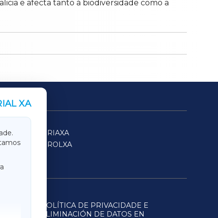
licia e afecta tanto á biodiversidade como a
IAL XA
SARRIAXA
ade.
itamos
FERROLXA
a
POLÍTICA DE PRIVACIDADE E
ELIMINACIÓN DE DATOS EN