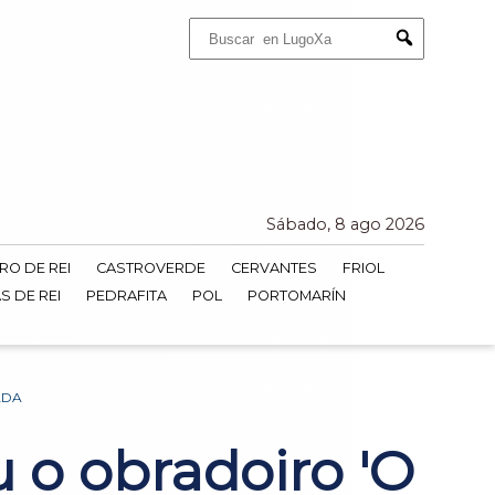
Buscar:
Submit
Sábado, 8 ago 2026
RO DE REI
CASTROVERDE
CERVANTES
FRIOL
S DE REI
PEDRAFITA
POL
PORTOMARÍN
ADA
u o obradoiro 'O