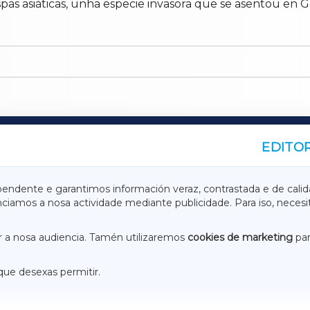
as asiáticas, unha especie invasora que se asentou en Ga
EDITOR
A
TERRACHAXA
pendente e garantimos información veraz, contrastada e de calid
anciamos a nosa actividade mediante publicidade. Para iso, neces
ASACRAXA
ACORUÑAXA
 a nosa audiencia. Tamén utilizaremos
cookies de marketing
par
que desexas permitir.
ACEBOOK
CONTACTO
NSTAGRAM