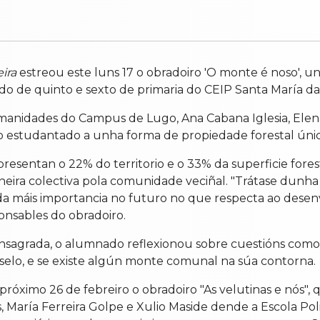
eira
estreou este luns 17 o obradoiro 'O monte é noso', unh
 de quinto e sexto de primaria do CEIP Santa María da
anidades do Campus de Lugo, Ana Cabana Iglesia, Elena
 estudantado a unha forma de propiedade forestal única 
resentan o 22% do territorio e o 33% da superficie fore
aneira colectiva pola comunidade veciñal. "Trátase dun
da máis importancia no futuro no que respecta ao desen
ponsables do obradoiro.
nsagrada, o alumnado reflexionou sobre cuestións como 
 selo, e se existe algún monte comunal na súa contorna.
róximo 26 de febreiro o obradoiro "As velutinas e nós", q
as, María Ferreira Golpe e Xulio Maside dende a Escola P