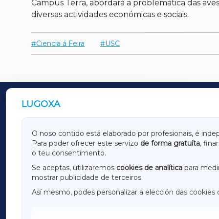
Campus Terra, abordará a problemática das avesp
diversas actividades económicas e sociais.
Ciencia á Feira
USC
LUGOXA
OUTROS PERIÓDICOS
GALICIAXA
LUGOX
O noso contido está elaborado por profesionais, é inde
Para poder ofrecer este servizo
de forma gratuíta
, fin
AMARIÑAXA
RIBEIR
o teu consentimento.
OURENSEXA
Se aceptas, utilizaremos
cookies de analítica
para medir
mostrar publicidade de terceiros.
Así mesmo, podes personalizar a elección das cookies 
F
I