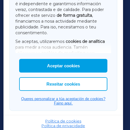
é independente e garantimos información
LUGOXA
veraz, contrastada e de calidade. Para poder
ofrecer este servizo
de forma gratuíta
,
financiamos a nosa actividade mediante
TERRACHAXA
publicidade. Para iso, necesitamos o teu
consentimento.
SARRIAXA
Se aceptas, utilizaremos
cookies de analítica
para medir a nosa audiencia. Tamén
AMARIÑAXA
utilizaremos
cookies de marketing
para
mostrar publicidade de terceiros.
Aceptar cookies
RIBEIRASACRAXA
Así mesmo, podes personalizar a elección das
cookies que desexas permitir.
ACORUÑAXA
Rexeitar cookies
FERROLXA
Queres personalizar a túa aceptación de cookies?
Faino aquí.
OURENSEXA
Política de cookies
Política de privacidade