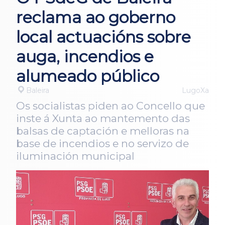
reclama ao goberno
local actuacións sobre
auga, incendios e
alumeado público
Baleira
LugoXa
Os socialistas piden ao Concello que
inste á Xunta ao mantemento das
balsas de captación e melloras na
base de incendios e no servizo de
iluminación municipal